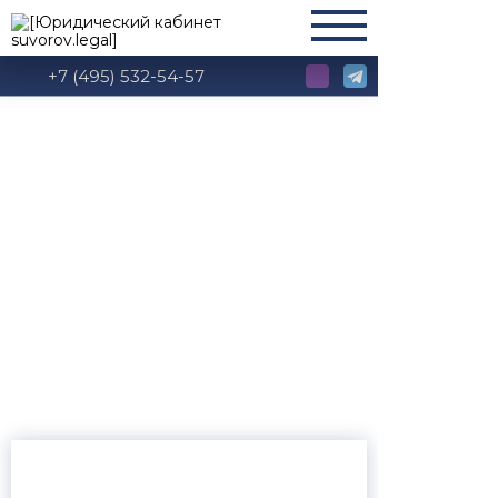
+7 (495) 532-54-57
Глава 27.1 АПК РФ:
Рассмотрение дел о
присуждении
компенсации за
нарушение права на
судопроизводство в
разумный срок или
права на исполнение
судебного акта в
разумный срок