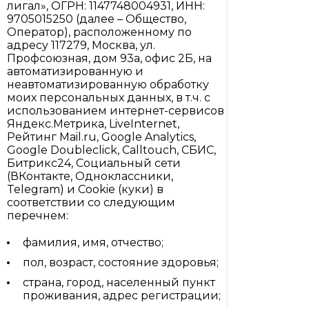
лигал», ОГРН: 1147748004931, ИНН:
9705015250 (далее – Общество,
Оператор), расположенному по
адресу 117279, Москва, ул.
Профсоюзная, дом 93а, офис 2Б, на
автоматизированную и
неавтоматизированную обработку
моих персональных данных, в т.ч. с
использованием интернет-сервисов
Яндекс.Метрика, LiveInternet,
Рейтинг Mail.ru, Google Analytics,
Google Doubleclick, Calltouch, СБИС,
Битрикс24, Социальный сети
(ВКонтакте, Одноклассники,
Telegram) и Cookie (куки) в
соответствии со следующим
перечнем:
фамилия, имя, отчество;
пол, возраст, состояние здоровья;
страна, город, населенный пункт
проживания, адрес регистрации;