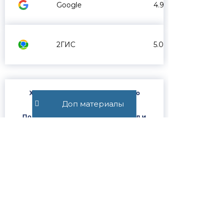
Google
4.9
2ГИС
5.0
Хотите получить юридическую
консультацию от адвоката?
Доп материалы
Подпишитесь на Телеграм-канал и
задайте свой вопрос в чате