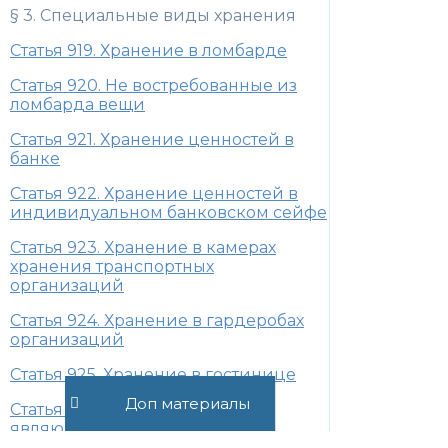
§ 3. Специальные виды хранения
Статья 919. Хранение в ломбарде
Статья 920. Не востребованные из
ломбарда вещи
Статья 921. Хранение ценностей в
банке
Статья 922. Хранение ценностей в
индивидуальном банковском сейфе
Статья 923. Хранение в камерах
хранения транспортных
организаций
Статья 924. Хранение в гардеробах
организаций
Статья 925. Хранение в гостинице
Доп материалы
Статья 926. Хранение вещей,
являющихся предметом спора
(секвестр)