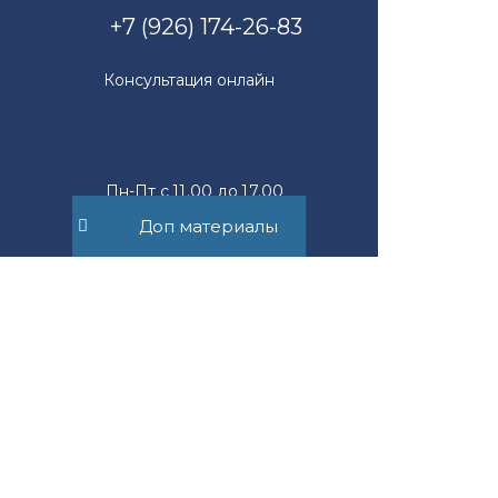
+7 (926) 174-26-83
Консультация онлайн
Пн-Пт с 11.00 до 17.00
Доп материалы
mail@suvorov.legal
117279, г. Москва,
ул. Профсоюзная, д. 93А,
офис 2Б
Юридическим лицам
Новости компании
Физическим лицам