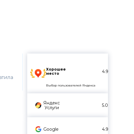
огов, сборов,
Хорошее
4.9
место
атила
Выбор пользователей Яндекса
Яндекс
5.0
Услуги
Google
4.9