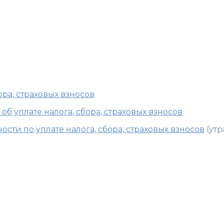
ебование об уплате нал
страховых взносов
ора, страховых взносов
об уплате налога, сбора, страховых взносов
ости по уплате налога, сбора, страховых взносов
(утр