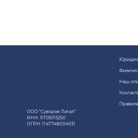
Юридич
Физичес
Наш оп
Контакт
Правила
ООО “Суворов Лигал”
ИНН: 9705015250
ОГРН: 1147748004931