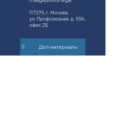
mail@suvorov.legal
117279, г. Москва,
ул. Профсоюзная, д. 93А,
офис 2Б
Юридическим лицам
Доп материалы
Новости компании
Физическим лицам
Новости права
Наш опыт
Блог адвоката
Контакты
Правовой журнал
Правила сайта