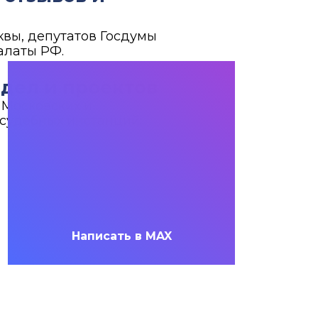
вы, депутатов Госдумы
алаты РФ.
 дел и проектов
 Московских и
судебных инстанций.
Написать в MAX