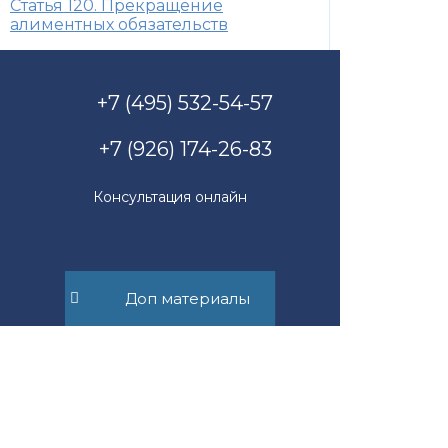
Статья 120. Прекращение
алиментных обязательств
+7 (495) 532-54-57
+7 (926) 174-26-83
Консультация онлайн
Пн-Пт с 11.00 до 17.00
Доп материалы
mail@suvorov.legal
117279, г. Москва,
ул. Профсоюзная, д. 93А,
офис 2Б