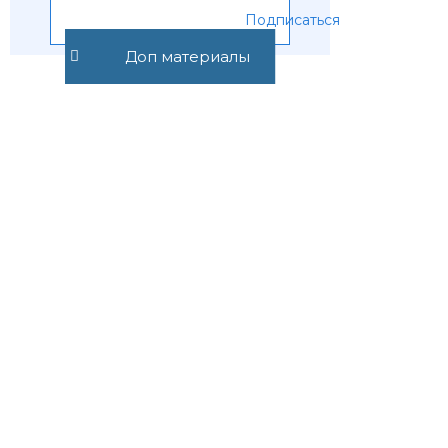
Подписаться
Доп материалы
Предыдущая статья
Следующая статья
Статья 11.21.
Статья 11.23.
Нарушение
Управление
правил
транспортным
использования
средством
полосы отвода
либо выпуск на
и придорожных
линию
полос
транспортного
автомобильной
средства для
дороги
перевозки
грузов и (или)
пассажиров без
технического
средства
контроля,
нарушение
лицом,