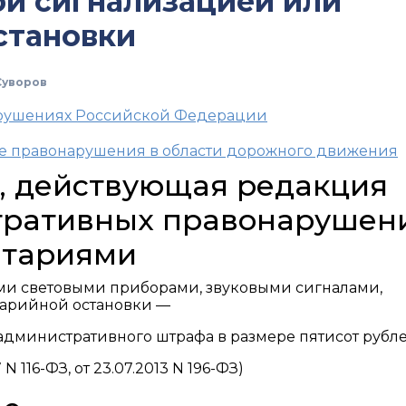
ой сигнализацией или
становки
Суворов
арушениях Российской Федерации
ые правонарушения в области дорожного движения
Ф, действующая редакция
тративных правонарушен
нтариями
и световыми приборами, звуковыми сигналами,
варийной остановки —
дминистративного штрафа в размере пятисот рубле
N 116-ФЗ, от 23.07.2013 N 196-ФЗ)