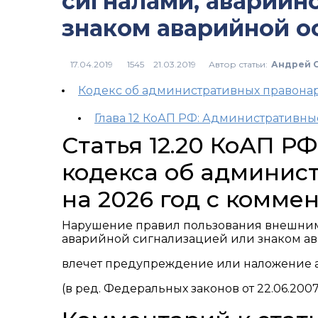
сигналами, аварийн
знаком аварийной о
Автор статьи:
Андрей 
1545
Кодекс об административных правон
Глава 12 КоАП РФ: Административн
Статья 12.20 КоАП Р
кодекса об админис
на 2026 год с комме
Нарушение правил пользования внешним
аварийной сигнализацией или знаком а
влечет предупреждение или наложение а
(в ред. Федеральных законов от 22.06.2007 