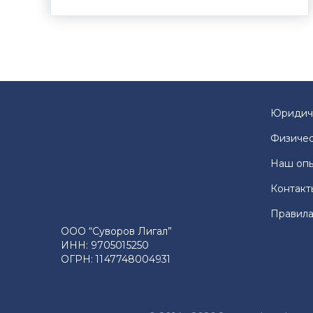
Юридич
Физичес
Наш оп
Контакт
Правила
ООО “Суворов Лигал”
ИНН: 9705015250
ОГРН: 1147748004931