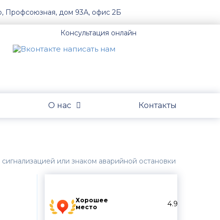
о, Профсоюзная, дом 93А, офис 2Б
Консультация онлайн
О нас
Контакты
 сигнализацией или знаком аварийной остановки
Хорошее
4.9
место