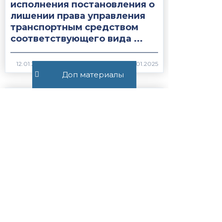
исполнения постановления о
лишении права управления
транспортным средством
соответствующего вида ...
2021
Доп материалы
Статья 28.10.
Приостановление и
возобновление производства
по делу об
административном
правонарушении...
1975
Статья 27.19.1. Сроки