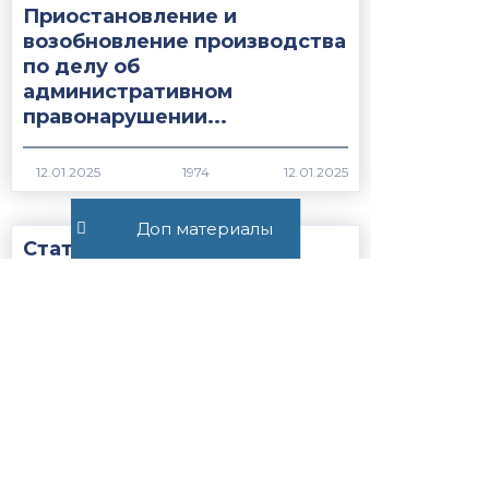
Приостановление и
возобновление производства
по делу об
административном
правонарушении...
1974
Доп материалы
Статья 27.19.1. Сроки
содержания иностранных
граждан или лиц без
гражданства, подлежащих
административному
выдворению за...
1736