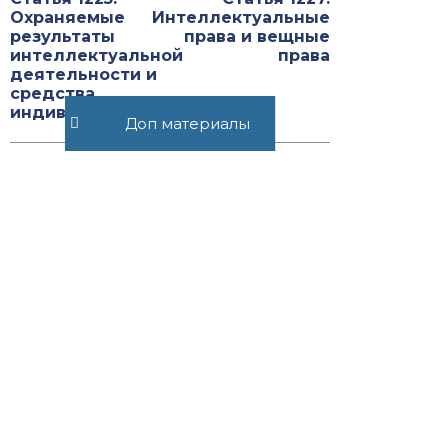
Охраняемые
Интеллектуальные
результаты
права и вещные
интеллектуальной
права
деятельности и
средства
индивидуализации
Доп материалы
Рекомендуемые статьи
Статья 1360.1. Использование
изобретения для
производства
лекарственного средства в
целях его экспорта в
соответствии с ...
1064