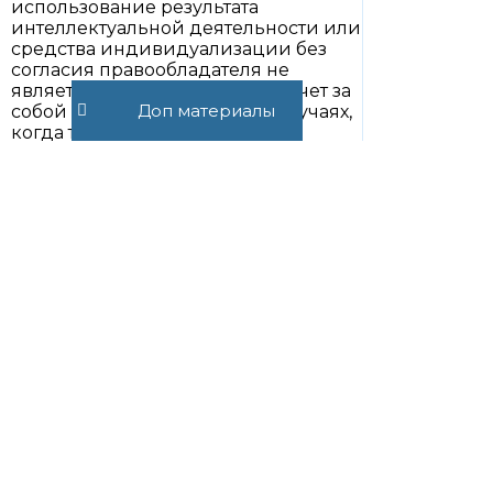
использование результата
интеллектуальной деятельности или
средства индивидуализации без
согласия правообладателя не
является незаконным и не влечет за
Доп материалы
собой ответственности в тех случаях,
когда такое использование
допускается ГК. Здесь
подразумеваются случаи свободного
использования соответствующих
результатов и средств (п. 10
настоящего комментария).
7. Пункт 2 ст. 1229 указывает на то
обстоятельство, что исключительное
право может принадлежать как
одному лицу, так и двум и более
(нескольким) лицам. Единственным
изъятием из этого правила является
исключительное право на
фирменное наименование. Это
право индивидуализирует
юридическое лицо, тесно с ним
связано, неотчуждаемо и поэтому