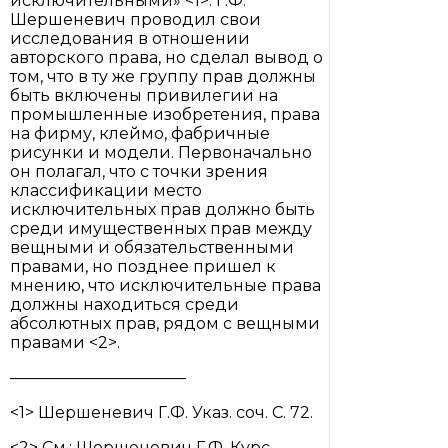
исключительными» <1>. Г.Ф.
Шершеневич проводил свои
исследования в отношении
авторского права, но сделал вывод о
том, что в ту же группу прав должны
быть включены привилегии на
промышленные изобретения, права
на фирму, клеймо, фабричные
рисунки и модели. Первоначально
он полагал, что с точки зрения
классификации место
исключительных прав должно быть
среди имущественных прав между
вещными и обязательственными
правами, но позднее пришел к
мнению, что исключительные права
должны находиться среди
абсолютных прав, рядом с вещными
правами <2>.
———————————
<1> Шершеневич Г.Ф. Указ. соч. С. 72.
<2> См.: Шершеневич Г.Ф. Курс