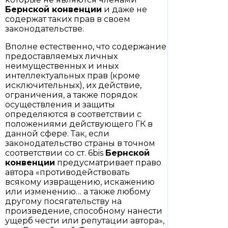
Бернской
конвенции
и даже не
содержат таких прав в своем
законодательстве.
Вполне естественно, что содержание
предоставляемых личных
неимущественных и иных
интеллектуальных прав (кроме
исключительных), их действие,
ограничения, а также порядок
осуществления и защиты
определяются в соответствии с
положениями действующего ГК в
данной сфере. Так, если
законодательство страны в точном
соответствии со ст. 6bis
Бернской
конвенции
предусматривает право
автора «противодействовать
всякому извращению, искажению
или изменению… а также любому
другому посягательству на
произведение, способному нанести
ущерб чести или репутации автора»,