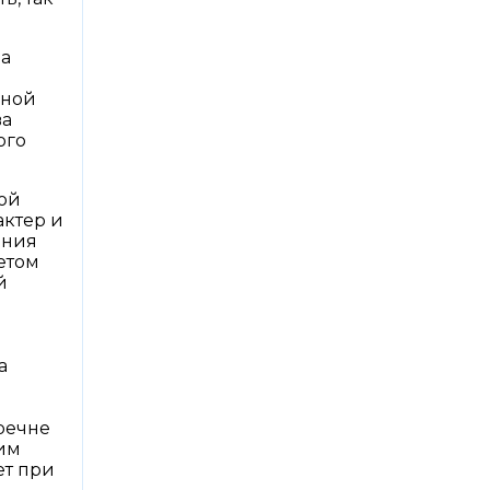
ва
нной
ва
ого
ной
актер и
ения
етом
й
а
речне
гим
ет при