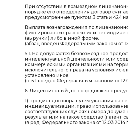
При отсутствии в возмездном лицензион
порядке его определения договор счита
предусмотренные пунктом 3 статьи 424 н
Выплата вознаграждения по лицензионно
фиксированных разовых или периодическ
(выручки) либо в иной форме.
(абзац введен Федеральным законом от 12.
5.1. Не допускается безвозмездное предо
интеллектуальной деятельности или сре
коммерческими организациями на террит
исключительного права на условиях иск
установлено иное.
(п. 5.1 введен Федеральным законом от 12.
6. Лицензионный договор должен предус
1) предмет договора путем указания на р
индивидуализации, право использования 
соответствующих случаях номера докумен
результат или на такое средство (патент, с
(в ред. Федерального закона от 12.03.2014 