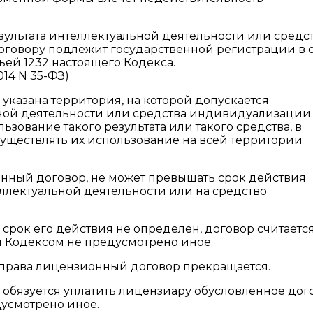
ультата интеллектуальной деятельности или средс
овору подлежит государственной регистрации в с
ьей 1232 настоящего Кодекса.
014 N 35-ФЗ)
указана территория, на которой допускается
ной деятельности или средства индивидуализации.
ьзование такого результата или такого средства, в
существлять их использование на всей территории
ионный договор, не может превышать срок действия
еллектуальной деятельности или на средство
 срок его действия не определен, договор считаетс
м Кодексом не предусмотрено иное.
права лицензионный договор прекращается.
 обязуется уплатить лицензиару обусловленное до
усмотрено иное.