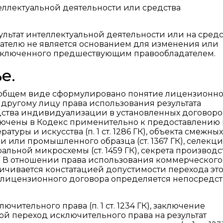
теллектуальной деятельности или средства
ультат интеллектуальной деятельности или на сред
телю не является основанием для изменения или
заключенного предшествующим правообладателем.
е.
и в общем виде сформулировано понятие лицензионн
 другому лицу права использования результата
дства индивидуализации в установленных договор
ючены в Кодекс применительно к предоставлению 
уры и искусства (п. 1 ст. 1286 ГК), объекта смежны
ели или промышленного образца (ст. 1367 ГК), селекц
альной микросхемы (ст. 1459 ГК), секрета производств
89 ГК). В отношении права использования коммерческого
раничивается констатацией допустимости перехода эт
ие лицензионного договора определяется непосредс
чительного права (п. 1 ст. 1234 ГК), заключение
ой переход исключительного права на результат