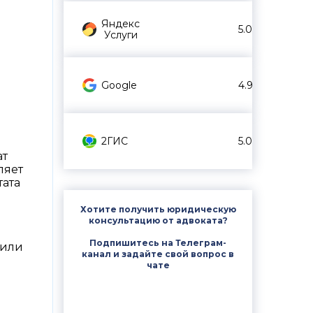
Яндекс
5.0
Услуги
Google
4.9
2ГИС
5.0
ат
ляет
тата
Хотите получить юридическую
консультацию от адвоката?
Подпишитесь на Телеграм-
 или
канал и задайте свой вопрос в
чате