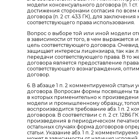
модели консенсуального договора (п. 1 ст
достижения сторонами согласия по всем 
договора (п. 2 ст. 433 ГК), для заключени
соответствующего права использования.
Вопрос о выборе той или иной модели от
в зависимости от того, в чем выражается 
цель соответствующего договора. Очевид
защищает интересы лицензиара, так как 
передачи соответствующего права. В то ж
договора является предоставление права
соответствующего вознаграждения, опти
договор.
6. В абзаце 1 п. 2 комментируемой стать
договора. Вопросам формы посвящены также поло
в которых применительно к произведению
модели и промышленному образцу, топол
воспроизводится требование абз. 1 п. 2
договоров. В соответствии с п. 2 ст. 128
произведения в периодическом печатном 
остальных случаях форма договоров опред
статьи. Указание абз. 1 п. 2 комментируе
может в зависимости от наличия условий, 