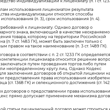
дство индивидуализации к лицензиату (п. 1 ст. 1233
ределам использования лицензиатом результата
дства индивидуализации относятся способы
я использования (п. 3), срок использования (п. 4).
требований к лицензиату. Однако договор о
арного знака, включающий в качестве неохраняемо
ения товара, которому на территории Российской
(п. 7 ст. 1483 ГК), может быть заключен только с
правом на такое наименование (п. 3 ст. 1489 ГК).
вора в соответствии с п. 2 ст. 1233 ГК определяется
, к компетенции лицензиара относится решение вопро
 заключаться путем проведения торгов либо путем
ли неопределенному кругу лиц. Однако Кодекс
для заключения договоров об открытой лицензии н
и предоставления права использования изобретен
(ст. 1368 ГК) и селекционного достижения (ст. 1429
ых договоров о предоставлении права использован
екс прямо допускает применение механизма дого
руемой статьи лицензионный договор может строиться 