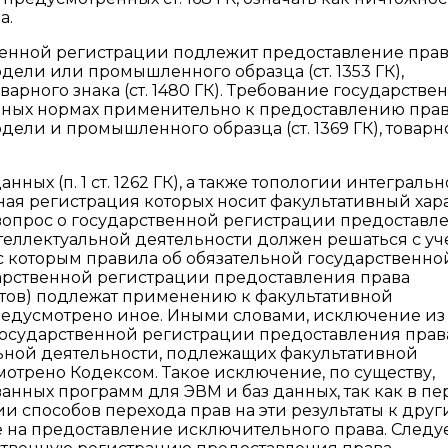
а.
рственной регистрации подлежит предоставление пра
ели или промышленного образца (ст. 1353 ГК),
оварного знака (ст. 1480 ГК). Требование государстве
ьных нормах применительно к предоставлению пра
ели и промышленного образца (ст. 1369 ГК), товарн
ных (п. 1 ст. 1262 ГК), а также топологии интеграль
венная регистрация которых носит факультативный хар
 вопрос о государственной регистрации предоставл
нтеллектуальной деятельности должен решаться с уч
ии с которым правила об обязательной государственно
дарственной регистрации предоставления права
атов) подлежат применению к факультативной
редусмотрено иное. Иными словами, исключение из
к государственной регистрации предоставления прав
ьной деятельности, подлежащих факультативной
отрено Кодексом. Такое исключение, по существу,
анных программ для ЭВМ и баз данных, так как в пе
 способов перехода прав на эти результаты к дру
ание на предоставление исключительного права. Следу