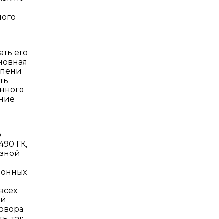
ного
ать его
сновная
епени
ть
онного
ение
о
490 ГК,
езной
ионных
всех
ой
говора
ь, так