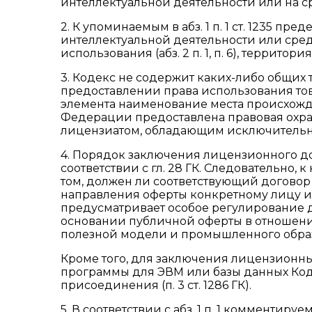
интеллектуальной деятельности или на сре
2. К упоминаемым в абз. 1 п. 1 ст. 1235 п
интеллектуальной деятельности или сре
использования (абз. 2 п. 1, п. 6), территори
3. Кодекс не содержит каких-либо общих 
предоставлении права использования тов
элемента наименование места происхожд
Федерации предоставлена правовая охрана 
лицензиатом, обладающим исключительным 
4. Порядок заключения лицензионного дого
соответствии с гл. 28 ГК. Следовательно
том, должен ли соответствующий договор
направления оферты конкретному лицу и
предусматривает особое регулирование 
основании публичной оферты в отношени
полезной модели и промышленного образца 
Кроме того, для заключения лицензионн
программы для ЭВМ или базы данных Код
присоединения (п. 3 ст. 1286 ГК).
5. В соответствии с абз. 1 п. 1 комменти