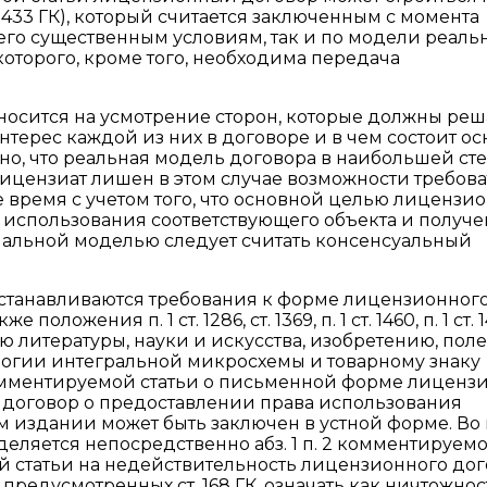
. 433 ГК), который считается заключенным с момента
его существенным условиям, так и по модели реаль
я которого, кроме того, необходима передача
носится на усмотрение сторон, которые должны реш
интерес каждой из них в договоре и в чем состоит о
но, что реальная модель договора в наибольшей ст
лицензиат лишен в этом случае возможности требова
е время с учетом того, что основной целью лицензи
 использования соответствующего объекта и получ
мальной моделью следует считать консенсуальный
и устанавливаются требования к форме лицензионног
жения п. 1 ст. 1286, ст. 1369, п. 1 ст. 1460, п. 1 ст. 1
 литературы, науки и искусства, изобретению, пол
огии интегральной микросхемы и товарному знаку
 комментируемой статьи о письменной форме лиценз
6 ГК договор о предоставлении права использования
издании может быть заключен в устной форме. Во 
еляется непосредственно абз. 1 п. 2 комментируем
мой статьи на недействительность лицензионного до
предусмотренных ст. 168 ГК, означать как ничтожност