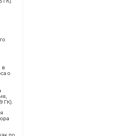
 ГК).
го
 в
са о
а
ия,
 ГК).
ия
вора
как по