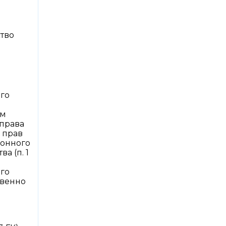
ство
ого
ом
права
х прав
ионного
а (п. 1
ого
твенно