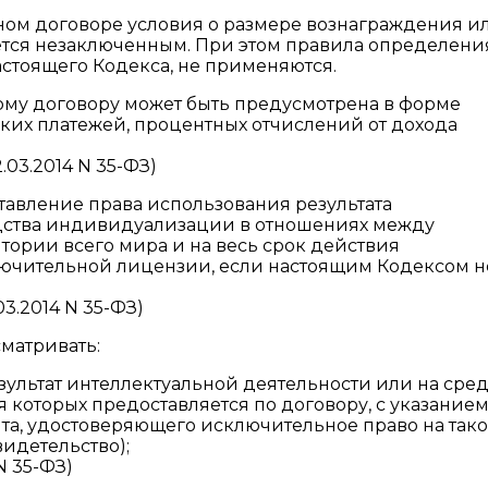
ном договоре условия о размере вознаграждения и
ется незаключенным. При этом правила определени
астоящего Кодекса, не применяются.
му договору может быть предусмотрена в форме
их платежей, процентных отчислений от дохода
03.2014 N 35-ФЗ)
ставление права использования результата
дства индивидуализации в отношениях между
ории всего мира и на весь срок действия
лючительной лицензии, если настоящим Кодексом н
03.2014 N 35-ФЗ)
матривать:
езультат интеллектуальной деятельности или на сре
которых предоставляется по договору, с указанием
та, удостоверяющего исключительное право на так
видетельство);
N 35-ФЗ)