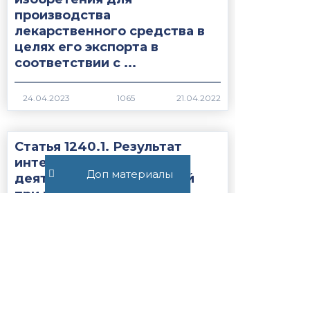
производства
лекарственного средства в
целях его экспорта в
соответствии с ...
1065
Статья 1240.1. Результат
интеллектуальной
Доп материалы
деятельности, созданный
при выполнении
государственного или
муниципального кон...
4151