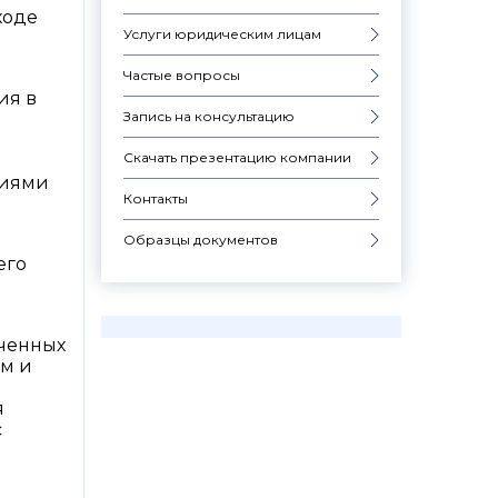
ходе
Услуги юридическим лицам
Частые вопросы
ия в
Запись на консультацию
Скачать презентацию компании
циями
Контакты
Образцы документов
его
аченных
м и
я
с