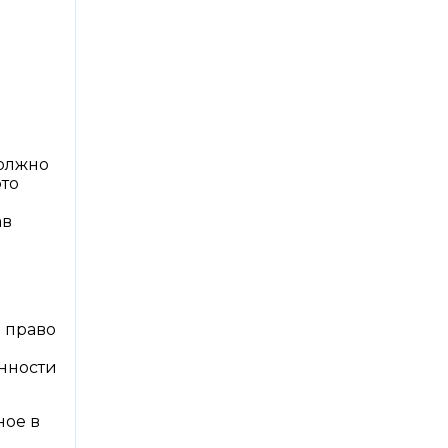
должно
это
ав
е право
енности
ное в