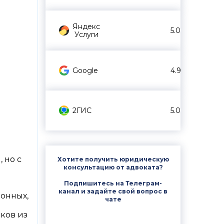
Яндекс
5.0
Услуги
Google
4.9
2ГИС
5.0
 но с
Хотите получить юридическую
консультацию от адвоката?
Подпишитесь на Телеграм-
канал и задайте свой вопрос в
ионных,
чате
ков из