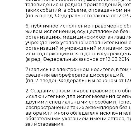
телевидения и радио) произведений, ко
таких событий, в объеме, оправданном 
(пп. 5 в ред. Федерального закона от 12.03.
6) публичное исполнение правомерно об
живом исполнении, осуществляемое без 
организациях, медицинских организация
учреждениях уголовно-исполнительной 
организаций и учреждений и лицами, с
или содержащимися в данных учреждени
(в ред. Федеральных законов от 12.03.2014 N
7) запись на электронном носителе, в то
сведения авторефератов диссертаций.
(пп. 7 введен Федеральным законом от 12.
2. Создание экземпляров правомерно об
исключительно для использования слеп
другими специальными способами) (спец
распространение таких экземпляров без 
автора или иного обладателя исключитель
обязательным указанием имени автора, п
заимствования.