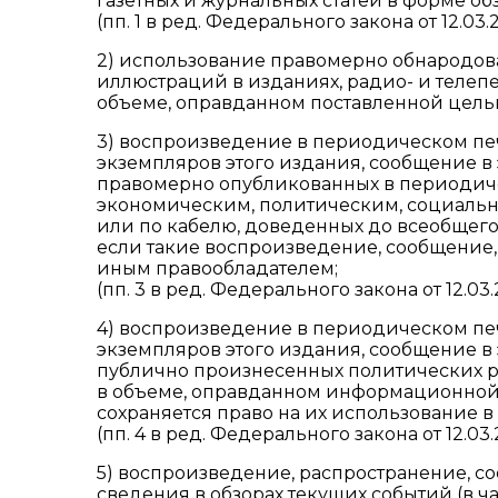
газетных и журнальных статей в форме об
(пп. 1 в ред. Федерального закона от 12.03.
2) использование правомерно обнародова
иллюстраций в изданиях, радио- и телепе
объеме, оправданном поставленной цель
3) воспроизведение в периодическом п
экземпляров этого издания, сообщение в
правомерно опубликованных в периодиче
экономическим, политическим, социаль
или по кабелю, доведенных до всеобщего 
если такие воспроизведение, сообщение
иным правообладателем;
(пп. 3 в ред. Федерального закона от 12.03
4) воспроизведение в периодическом п
экземпляров этого издания, сообщение в
публично произнесенных политических р
в объеме, оправданном информационной 
сохраняется право на их использование в
(пп. 4 в ред. Федерального закона от 12.03
5) воспроизведение, распространение, с
сведения в обзорах текущих событий (в ч