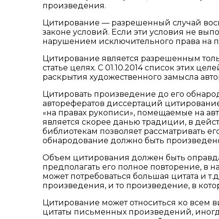
произведения.
Цитирование — разрешенный случай вос
законе условий. Если эти условия не вып
нарушением исключительного права на 
Цитирование является разрешенным толь
статье целях. С 01.10.2014 список этих ц
раскрытия художественного замысла авто
Цитировать произведение до его обнарод
авторефератов диссертаций цитирование 
«на правах рукописи», помещаемые на авто
является скорее данью традиции, в дейст
библиотекам позволяет рассматривать ег
обнародование должно быть произведено п
Объем цитирования должен быть оправда
предполагать его полное повторение, в 
может потребоваться большая цитата и т.
произведения, и то произведение, в кото
Цитирование может относиться ко всем 
цитаты письменных произведений, иногд