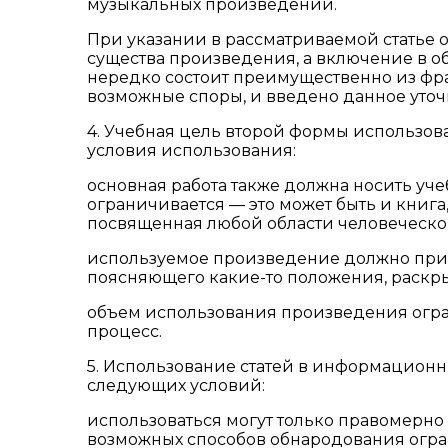
музыкальных произведений.
При указании в рассматриваемой статье 
существа произведения, а включение в об
нередко состоит преимущественно из фр
возможные споры, и введено данное уточ
4. Учебная цель второй формы использова
условия использования:
основная работа также должна носить уче
ограничивается — это может быть и книга,
посвященная любой области человеческо
используемое произведение должно приме
поясняющего какие-то положения, раскры
объем использования произведения огра
процесс.
5. Использование статей в информацион
следующих условий:
использоваться могут только правомерн
возможных способов обнародования огра