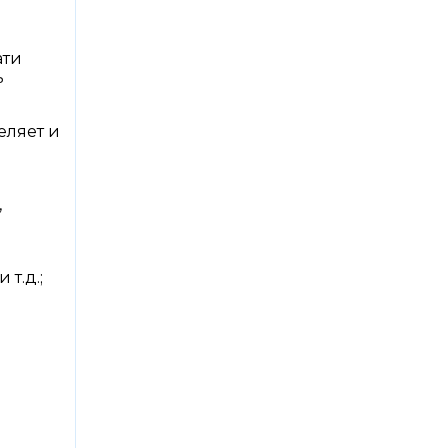
ати
ь
еляет и
,
т.д.;