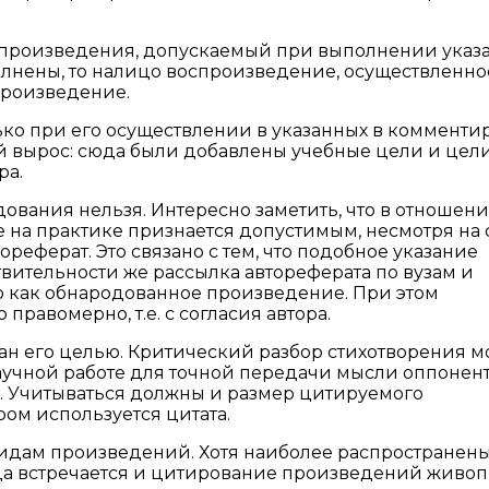
произведения, допускаемый при выполнении указа
олнены, то налицо воспроизведение, осуществленно
произведение.
ко при его осуществлении в указанных в коммент
елей вырос: сюда были добавлены учебные цели и цел
ра.
ования нельзя. Интересно заметить, что в отношен
на практике признается допустимым, несмотря на 
реферат. Это связано с тем, что подобное указание
вительности же рассылка автореферата по вузам и
о как обнародованное произведение. При этом
равомерно, т.е. с согласия автора.
н его целью. Критический разбор стихотворения м
научной работе для точной передачи мысли оппонен
д. Учитываться должны и размер цитируемого
ром используется цитата.
видам произведений. Хотя наиболее распространен
а встречается и цитирование произведений живоп