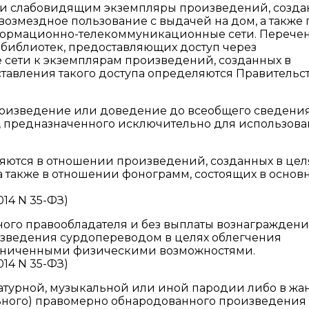
 и слабовидящим экземпляры произведений, созда
возмездное пользование с выдачей на дом, а также 
нформационно-телекоммуникационные сети. Перече
 библиотек, предоставляющих доступ через
ети к экземплярам произведений, созданных в
тавления такого доступа определяются Правительс
оизведение или доведение до всеобщего сведения
 предназначенного исключительно для использов
яются в отношении произведений, созданных в цел
а также в отношении фонограмм, состоящих в основ
014 N 35-ФЗ)
иного правообладателя и без выплаты вознагражден
зведения сурдопереводом в целях облегчения
аниченными физическими возможностями.
014 N 35-ФЗ)
атурной, музыкальной или иной пародии либо в жа
льного) правомерно обнародованного произведения