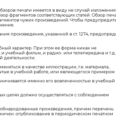
обзоров печати имеется в виду не случай изложения
зор фрагментов соответствующих статей. Обзор печ
агментов чужих произведений. Чтобы предупредит
нение.
ния произведения, указанной в ст. 1274, предопред
бный характер. При этом ее форма никак не
 и учебный фильм, и радио- или телепередача и т.д.
й деятельности;
няться в качестве иллюстрации, т.е. материала,
тые в учебной работе, или являющегося примером и 
ничивается именно его вовлеченностью в учебный
ных целях должно осуществляться с соблюдением
о обнародованные произведения, причем перечень
ничен: опубликование в периодическом печатном