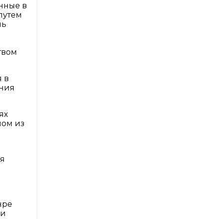
нные в
путем
нь
твом
 в
ания
ях
ном из
ия
нре
 и