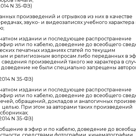
зоров печати;
2014 N 35-ФЗ)
нных произведений и отрывков из них в качестве
редачах, звуко- и видеозаписях учебного характера 
ю;
ечатном издании и последующее распространение
 эфир или по кабелю, доведение до всеобщего све
ских печатных изданиях статей по текущим
ным и религиозным вопросам либо переданных в э
сведения произведений такого же характера в случ
, доведение не были специально запрещены авторо
.2014 N 35-ФЗ)
ечатном издании и последующее распространение
 эфир или по кабелю, доведение до всеобщего све
ечей, обращений, докладов и аналогичных произв
целью. При этом за авторами таких произведений
 сборниках;
.2014 N 35-ФЗ)
ообщение в эфир и по кабелю, доведение до всеобщ
астности, средствами фотографии, кинематографии,