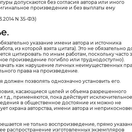
туры допускаются без согласия автора или иного
ригинальное произведение и без выплаты ему
3.2014 N 35-ФЗ)
е.
4, обязательно указание имени автора и источника
абота, из которой взята цитата). Это не обязательно 
тся цитировать по иным работам, поскольку часто 
ное произведение погибло или труднодоступно).
начать как нарушение личных неимущественных пр
льного права на произведение.
я должен позволять однозначно установить его.
словия, касающиеся целей и объема разрешенного
 т.д., применяются, пока действует исключительно
ведения в общественное достояние их можно не
вует охрана авторства, имени автора и неприкоснов
 разрешается не только воспроизведение, прямо указан
щее распространение изготовленных экземпляров