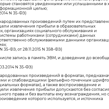
торые становятся увиденными или услышанными в 
информационной целью;
2014 N 35-ФЗ)
народованных произведений путем их представлен
цели извлечения прибыли в образовательных
х, организациях социального обслуживания и
системы работниками (сотрудниками) данных
оответственно обслуживаемыми данными организа
ях;
 35-ФЗ, от 28.11.2015 N 358-ФЗ)
м числе запись в память ЭВМ, и доведение до всеобщ
03.2014 N 35-ФЗ)
народованных произведений в форматах, предназн
ыми и слабовидящими (рельефно-точечным шрифто
иальных форматах), а также воспроизведение и
цели извлечения прибыли допускаются без согласи
ного права и без выплаты ему вознаграждения, но 
роизведение которого используется, и источника