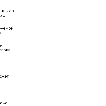
нных в
е с
ируемой
и
ии
слова
ожет
та
ы
иси,