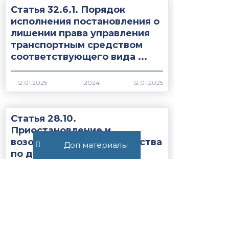
Статья 32.6.1. Порядок
исполнения постановления о
лишении права управления
транспортным средством
соответствующего вида ...
2024
Статья 28.10.
Приостановление и
возобновление производства
Доп материалы
по делу об
административном
правонарушении...
1980