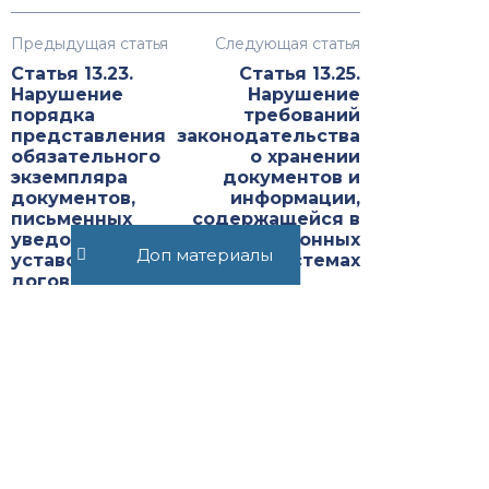
Предыдущая статья
Следующая статья
Статья 13.23.
Статья 13.25.
Нарушение
Нарушение
порядка
требований
представления
законодательства
обязательного
о хранении
экземпляра
документов и
документов,
информации,
письменных
содержащейся в
уведомлений,
информационных
Доп материалы
уставов и
системах
договоров
Рекомендуемые статьи
Статья 32.6.1. Порядок
исполнения постановления о
лишении права управления