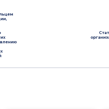
ельцем
ии,
о
Стат
гих
организ
твлению
х
й