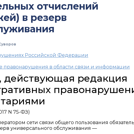
ельных отчислений
ей) в резерв
служивания
Суворов
арушениях Российской Федерации
ые правонарушения в области связи и информации
Ф, действующая редакция
тративных правонарушен
нтариями
017 N 75-ФЗ)
ератором сети связи общего пользования обязател
езерв универсального обслуживания —