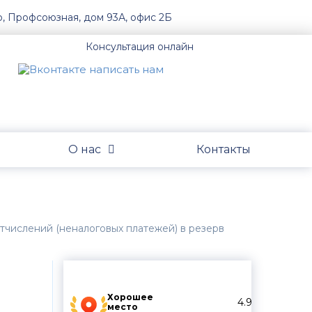
о, Профсоюзная, дом 93А, офис 2Б
Консультация онлайн
О нас
Контакты
отчислений (неналоговых платежей) в резерв
Хорошее
4.9
место