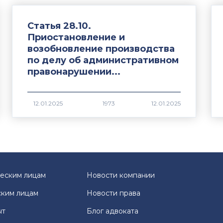
Статья 28.10.
Приостановление и
возобновление производства
по делу об административном
правонарушении...
1973
еским лицам
Новости компании
ким лицам
Новости права
ыт
Блог адвоката