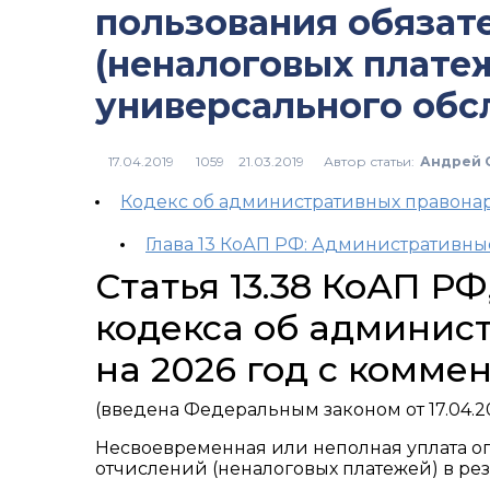
пользования обязат
(неналоговых платеж
универсального об
Автор статьи:
Андрей 
1059
Кодекс об административных правон
Глава 13 КоАП РФ: Административн
Статья 13.38 КоАП Р
кодекса об админис
на 2026 год с комме
(введена Федеральным законом от 17.04.2
Несвоевременная или неполная уплата оп
отчислений (неналоговых платежей) в р