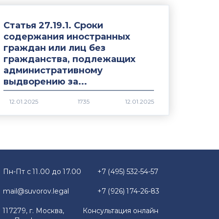
Статья 27.19.1. Сроки
содержания иностранных
граждан или лиц без
гражданства, подлежащих
административному
выдворению за...
1735
Пн-Пт с 11.00 до 17.00
+7 (495) 532-54-57
mail@suvorov.legal
+7 (926) 174-26-83
117279, г. Москва,
Консультация онлайн