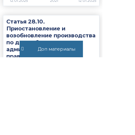
2021
Статья 28.10.
Приостановление и
возобновление производства
по делу об
Доп материалы
административном
правонарушении...
1975
Статья 27.19.1. Сроки
содержания иностранных
граждан или лиц без
гражданства, подлежащих
административному
выдворению за...