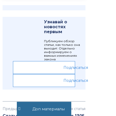
Узнавай о
новостях
первым
Публикуем обзор
статьи, как только она
выходит. Отдельно
информируем о
важных изменениях
закона
Подписаться
Подписаться
Доп материалы
Предыдущая статья
Следующая статья
Статья 1303.
Статья 1305.