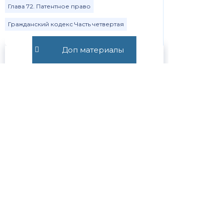
Глава 72. Патентное право
Гражданский кодекс Часть четвертая
Доп материалы
Хорошее
4.9
место
Выбор пользователей Яндекса
Яндекс
5.0
Услуги
Google
4.9