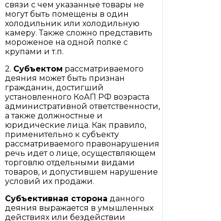
связи с чем указанные товары не
могут быть помещены в один
холодильник или холодильную
камеру. Также сложно представить
мороженое на одной полке с
крупами и т.п.
2.
Субъектом
рассматриваемого
деяния может быть признан
гражданин, достигший
установленного КоАП РФ возраста
административной ответственности,
а также должностные и
юридические лица. Как правило,
применительно к субъекту
рассматриваемого правонарушения
речь идет о лице, осуществляющем
торговлю отдельными видами
товаров, и допустившем нарушение
условий их продажи.
Субъективная сторона
данного
деяния выражается в умышленных
действиях или бездействии