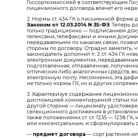
Госсорткомиссией в соответствующем Го
лицензионного договора влечет его неде
2. Нормы ст. 434 ГК о письменной форме
Законом
от 12.03.2014 N 35-ФЗ
. Теперь 
только традиционно — подписанием доку
телексами, телефаксами и иными докуме
передаваемыми по каналам связи, позвол
стороны по договору. Отрадно заметить, ч
законодатель дополнил п. 2 ст. 434 ГК н
электронным документом, передаваемым 
подготовленная, отправленная, полученн
оптических либо аналогичных средств, 
электронную почту. Несомненно, эта де
не только нормы ГК, но и других сопряже
3. Характеризуя содержание лицензионных
диспозицией комментируемой статьи лиц
другой стороне — лицензиату удостовере
селекционного достижения в установленн
также положениями ст. ст. 1235 — 1238 ГК
или консенсуальным, и сформулировать 
—
предмет договора
— сорт растения ил