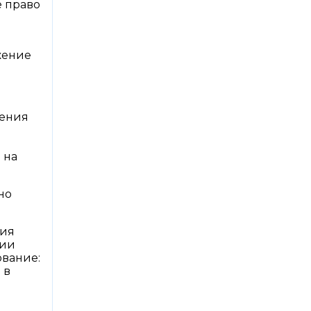
е право
жение
тения
 на
но
ния
рии
ование:
 в