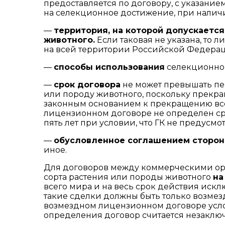
предоставляется по договору, с указани
на селекционное достижение, при наличи
—
территория, на которой допускаетс
животного.
Если таковая не указана, то
на всей территории Российской Федера
—
способы использования
селекционног
—
срок договора
не может превышать пе
или породу животного, поскольку прекр
законным основанием к прекращению все
лицензионном договоре не определен сро
пять лет при условии, что ГК не предусмо
—
обусловленное соглашением сторон
иное.
Для договоров между коммерческими ор
сорта растения или породы животного
на
всего мира и на весь срок действия иск
такие сделки должны быть только возмезд
возмездном лицензионном договоре усло
определения договор считается незаклю