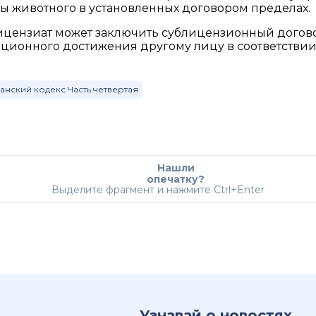
ы животного в установленных договором пределах.
ензиат может заключить сублицензионный договор,
ционного достижения другому лицу в соответствии
анский кодекс Часть четвертая
Нашли
опечатку?
Выделите фрагмент и нажмите Ctrl+Enter
Узнавай о новостях