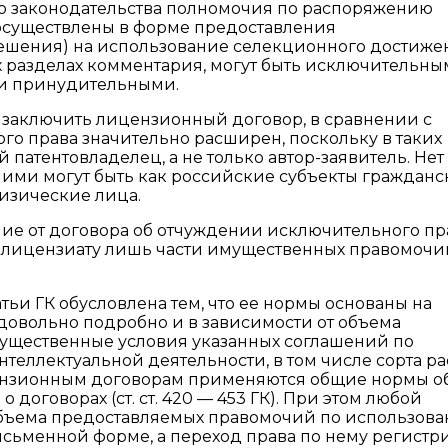
го законодательства полномочия по распоряжению
осуществлены в форме предоставления
ешения) на использование селекционного достиже
х разделах комментария, могут быть исключительн
 и принудительными.
 заключить лицензионный договор, в сравнении с
о права значительно расширен, поскольку в таких
патентовладелец, а не только автор-заявитель. Нет
 ими могут быть как российские субъекты гражданс
физические лица.
ие от договора об отчуждении исключительного пр
 лицензиату лишь части имущественных правомочи
ьи ГК обусловлена тем, что ее нормы основаны на
ые довольно подробно и в зависимости от объема
ущественные условия указанных соглашений по
теллектуальной деятельности, в том числе сорта р
цензионным договорам применяются общие нормы о
же о договорах (ст. ст. 420 — 453 ГК). При этом любой
объема предоставляемых правомочий по использов
исьменной форме, а переход права по нему регистр