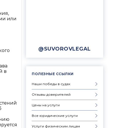
ния,
ыми или
@SUVOROVLEGAL
кого
ава
й в
ПОЛЕЗНЫЕ ССЫЛКИ
Наши победы в судах
Отзывы доверителей
астений
Цены на услуги
б
Все юридические услуги
анию
ируется
Услуги физическим лицам