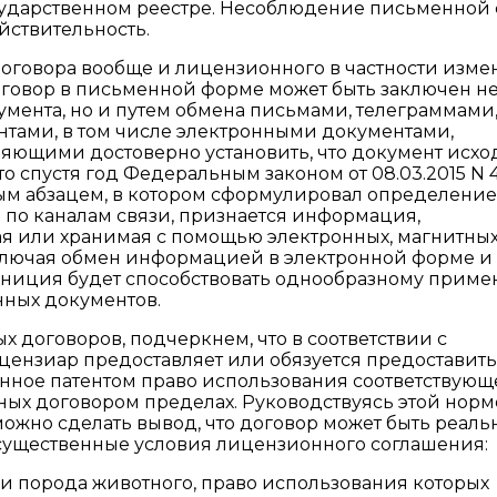
сударственном реестре. Несоблюдение письменной
йствительность.
 договора вообще и лицензионного в частности изм
договор в письменной форме может быть заключен н
мента, но и путем обмена письмами, телеграммами
нтами, в том числе электронными документами,
яющими достоверно установить, что документ исход
то спустя год Федеральным законом от 08.03.2015 N 
овым абзацем, в котором сформулировал определение
по каналам связи, признается информация,
ая или хранимая с помощью электронных, магнитных
включая обмен информацией в электронной форме и
финиция будет способствовать однообразному прим
нных документов.
 договоров, подчеркнем, что в соответствии с
ензиар предоставляет или обязуется предоставить
нное патентом право использования соответствующ
ых договором пределах. Руководствуясь этой нормо
, можно сделать вывод, что договор может быть реал
существенные условия лицензионного соглашения:
и порода животного, право использования которых