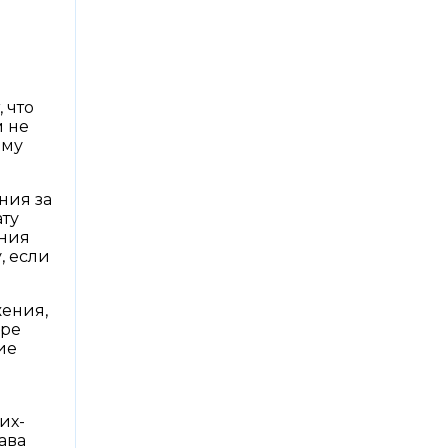
и
 что
м не
ему
ния за
ту
ения
, если
жения,
оре
ие
их-
ава