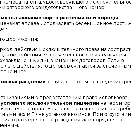
ем номера патента, удостоверяющего исключительно
и авторского свидетельства — его номер;
я использование сорта растения или породы
 лицензиат вправе использовать селекционное дости
ции;
о достижения;
риод действия исключительного права на сорт рас
ащение действия исключительного права является
х заключенных лицензионных договоров. Если в
к его действия, то договор считается заключенным
трено иное;
 вознаграждение
, если договором не предусмотре
ганизациями о предоставлении права использова
 условиях исключительной лицензии
на террито
лючительного права установлено императивное треб
ными, если ГК не установлено иное. При отсутствии
вия о размере вознаграждения или порядке его
ченным.