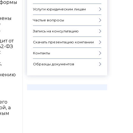
 формы
Услуги юридическим лицам
енены
Частые вопросы
е
,
Запись на консультацию
ит от
Скачать презентацию компании
42-ФЗ
:
Контакты
,
Образцы документов
енению
его
й, а
ьным