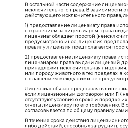
В остальной части содержание лицензио
исключительного права. В зависимости о
действующего исключительного права, л
1) предоставление лицензиату права исп
сохранением за лицензиаром права выдач
лицензиат обладает простой (неисключи
предусмотрено иное, лицензия предполаг
правилу лицензия предполагается прост
2) предоставление лицензиату права исп
лицензиаром права выдачи лицензий дру
принадлежит исключительная лицензия, а
или породу животного в тех пределах, в 
соглашением между ними не предусмотр
Лицензиат обязан представлять лицензи
если лицензионным договором или ГК не
отсутствуют условия о сроке и порядке и
отчеты лицензиару по его требованию. В
согласовывается по общему правилу сам
В течение срока действия лицензионного
либо действий, способных затруднить ос