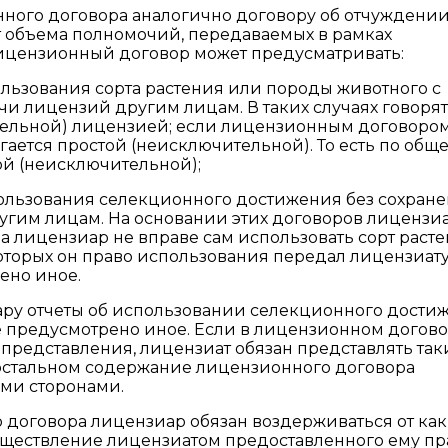
нного договора аналогично договору об отчуждени
т объема полномочий, передаваемых в рамках
ицензионный договор может предусматривать:
ользования сорта растения или породы животного с
и лицензий другим лицам. В таких случаях говорят,
тельной) лицензией; если лицензионным договоро
ается простой (неисключительной). То есть по общ
ой (неисключительной);
ользования селекционного достижения без сохране
гим лицам. На основании этих договоров лицензиа
 лицензиар не вправе сам использовать сорт раст
которых он право использования передал лицензиату
ено иное.
ару отчеты об использовании селекционного дости
 предусмотрено иное. Если в лицензионном догов
х представления, лицензиат обязан представлять так
 остальном содержание лицензионного договора
ими сторонами.
 договора лицензиар обязан воздерживаться от как
уществление лицензиатом предоставленного ему пр