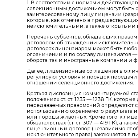
1. В соответствии с нормами действующе
селекционным достижением могут быть 
заинтересованному лицу лицензии (разр
которые, как отмечено в предшествующи
неисключительными, а также открытыми
Перечень субъектов, обладающих правом
договором об отчуждении исключительног
договорах лицензиаром может быть любой 
ограничений и по составу лицензиатов —
оборота, так и иностранные компании и 
Далее, лицензионные соглашения в отлич
регулируют условия и порядок передачи
отношении селекционного достижения.
Краткая диспозиция комментируемой стат
положениях ст. ст. 1235 — 1238 ГК, котор
передаваемых правомочий определяют с
использованию охраняемого результата ин
или породы животных. Кроме того, к ли
обязательствах (ст. ст. 307 — 419 ГК), а так
лицензионный договор (независимо от 
исключительного права) заключается в п