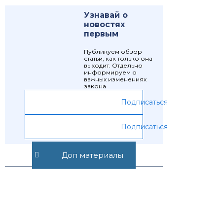
Узнавай о
новостях
первым
Публикуем обзор
статьи, как только она
выходит. Отдельно
информируем о
важных изменениях
закона
Подписаться
Подписаться
Доп материалы
Предыдущая статья
Следующая статья
Статья 1440.
Статья 1442.
Сохранение
Досрочное
селекционного
прекращение