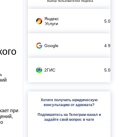
Выбор пользователей Яндекса
Яндекс
5.0
Услуги
Google
4.9
кого
2ГИС
5.0
ь
ний
Хотите получить юридическую
консультацию от адвоката?
кает при
Подпишитесь на Телеграм-канал и
дений,
задайте свой вопрос в чате
во