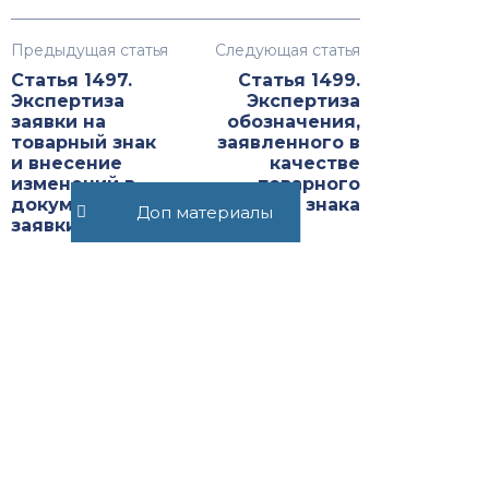
Предыдущая статья
Следующая статья
Статья 1497.
Статья 1499.
Экспертиза
Экспертиза
заявки на
обозначения,
товарный знак
заявленного в
и внесение
качестве
изменений в
товарного
документы
знака
Доп материалы
заявки
Рекомендуемые статьи
Статья 1360.1. Использование
изобретения для
производства
лекарственного средства в
целях его экспорта в
соответствии с ...