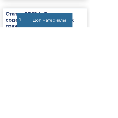
Статья 27.19.1. Сроки
содержания иностранных
Доп материалы
граждан или лиц без
гражданства, подлежащих
административному
выдворению за...
1735
Все публикации
+7 (495) 532-54-57
+7 (926) 174-26-83