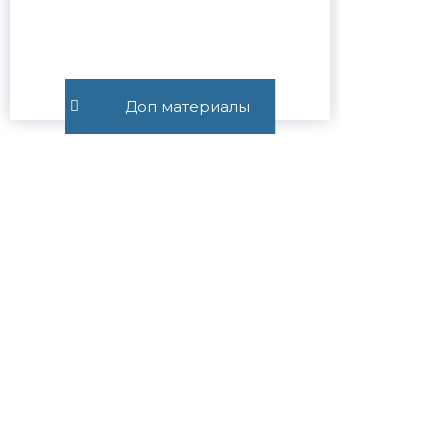
@SUVOROVLEGAL
Доп материалы
ПОЛЕЗНЫЕ ССЫЛКИ
Наши победы в судах
Отзывы доверителей
Цены на услуги
Все юридические услуги
Услуги физическим лицам
Услуги юридическим лицам
Частые вопросы