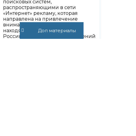
поисковых систем,
распространяющими в сети
«Интернет» рекламу, которая
направлена на привлечение
внимания потребителей,
находящихся на территории
Доп материалы
Российской Федерации, сведений
об информационных ресурсах,
информационно-
телекоммуникационных сетях,
доступ к которым ограничен на
территории Российской Федерации
в соответствии с настоящим
Федеральным законом,
утверждаются федеральным
органом исполнительной власти,
осуществляющим функции по
контролю и надзору в сфере средств
массовой информации, массовых
коммуникаций, информационных
технологий и связи.
17. Положения настоящей статьи не
распространяются на операторов