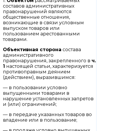
1.
Объектом
рассматриваемых
составов административных
правонарушений являются
общественные отношения,
возникающие в связи условным
выпуском товаров или
пользованием арестованными
товарами.
Объективная сторона
состава
административного
правонарушения, закрепленного в
ч.
1
настоящей статьи, характеризуется
противоправным деянием
(действием), выразившимся:
— в пользовании условно
выпущенными товарами в
нарушение установленных запретов
и (или) ограничений;
— в передаче указанных товаров во
владение или в пользование;
— в продаже условно выпущенных