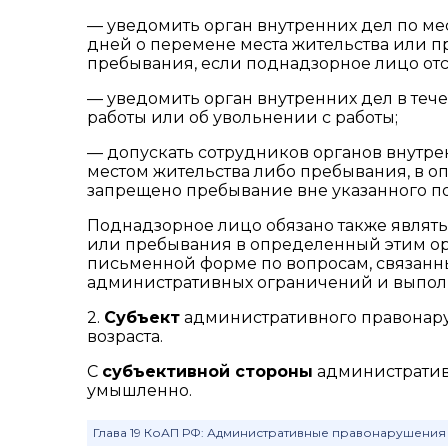
— уведомить орган внутренних дел по ме
дней о перемене места жительства или п
пребывания, если поднадзорное лицо отс
— уведомить орган внутренних дел в тече
работы или об увольнении с работы;
— допускать сотрудников органов внутр
местом жительства либо пребывания, в оп
запрещено пребывание вне указанного 
Поднадзорное лицо обязано также являтьс
или пребывания в определенный этим орг
письменной форме по вопросам, связанн
административных ограничений и выполн
2.
Субъект
административного правонару
возраста.
С
субъективной стороны
административ
умышленно.
Глава 19 КоАП РФ: Административные правонарушения