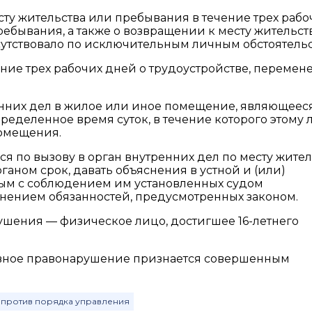
сту жительства или пребывания в течение трех рабо
ребывания, а также о возвращении к месту жительст
утствовало по исключительным личным обстоятельс
ние трех рабочих дней о трудоустройстве, перемене
енних дел в жилое или иное помещение, являющеес
ределенное время суток, в течение которого этому 
помещения.
я по вызову в орган внутренних дел по месту жител
аном срок, давать объяснения в устной и (или)
ым с соблюдением им установленных судом
ением обязанностей, предусмотренных законом.
шения — физическое лицо, достигшее 16-летнего
ное правонарушение признается совершенным
 против порядка управления