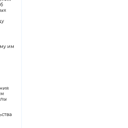
об
ных
цу
ому им
ения
ом
елы
ьства