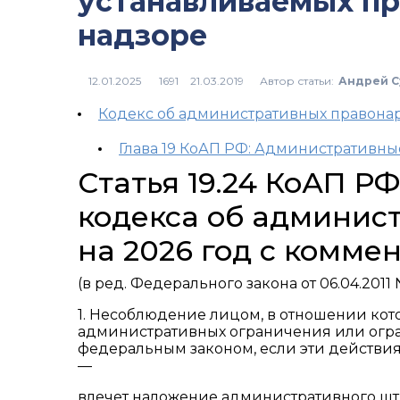
устанавливаемых п
надзоре
Автор статьи:
Андрей С
1691
Кодекс об административных правон
Глава 19 КоАП РФ: Административн
Статья 19.24 КоАП Р
кодекса об админис
на 2026 год с комме
(в ред. Федерального закона от 06.04.2011 
1. Несоблюдение лицом, в отношении кот
административных ограничения или огран
федеральным законом, если эти действия
—
влечет наложение административного штр