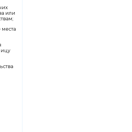
чих
ва или
твам;
 места
я
лицу
ьства