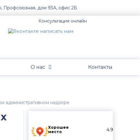
о, Профсоюзная, дом 93А, офис 2Б
Консультация онлайн
О нас
Контакты
при административном надзоре
ых
Хорошее
4.9
место