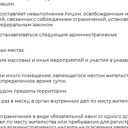
рации.
оставляет невыполнение лицом, освобожденным и
ей, связанных с соблюдением ограничений, устано
 федеральным законом.
 устанавливаться следующие административные
х местах;
я массовых и иных мероприятий и участия в указа
и иного помещения, являющегося местом жительс
определенное время суток;
судом пределы территории;
 раз в месяц в орган внутренних дел по месту жител
граничения в виде обязательной явки от одного д
дел по месту жительства или пребывания для регис
рока административного надзора на основании заяв