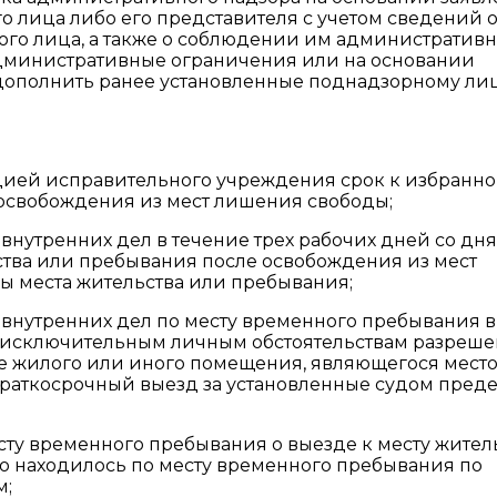
о лица либо его представителя с учетом сведений 
ого лица, а также о соблюдении им административ
дминистративные ограничения или на основании
 дополнить ранее установленные поднадзорному ли
ией исправительного учреждения срок к избранн
 освобождения из мест лишения свободы;
 внутренних дел в течение трех рабочих дней со дня
ства или пребывания после освобождения из мест
ы места жительства или пребывания;
н внутренних дел по месту временного пребывания в
по исключительным личным обстоятельствам разреш
не жилого или иного помещения, являющегося мест
 краткосрочный выезд за установленные судом пред
сту временного пребывания о выезде к месту жител
о находилось по месту временного пребывания по
м;