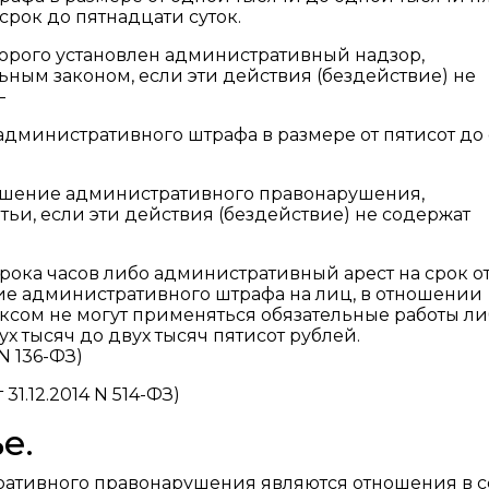
рок до пятнадцати суток.
орого установлен административный надзор,
ным законом, если эти действия (бездействие) не
—
дминистративного штрафа в размере от пятисот до
ершение административного правонарушения,
тьи, если эти действия (бездействие) не содержат
орока часов либо административный арест на срок о
ие административного штрафа на лиц, в отношении
ексом не могут применяться обязательные работы л
х тысяч до двух тысяч пятисот рублей.
N 136-ФЗ)
1.12.2014 N 514-ФЗ)
е.
ативного правонарушения являются отношения в 