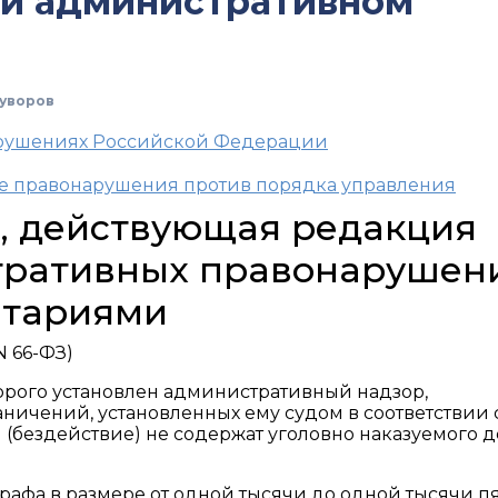
ри административном
уворов
арушениях Российской Федерации
ые правонарушения против порядка управления
Ф, действующая редакция
тративных правонарушен
нтариями
N 66-ФЗ)
орого установлен административный надзор,
ичений, установленных ему судом в соответствии 
 (бездействие) не содержат уголовно наказуемого д
афа в размере от одной тысячи до одной тысячи п