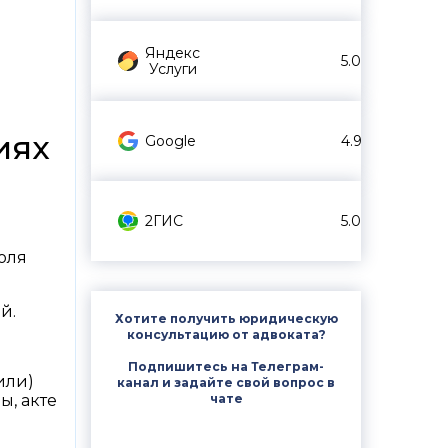
Яндекс
5.0
Услуги
иях
Google
4.9
2ГИС
5.0
оля
й.
Хотите получить юридическую
консультацию от адвоката?
Подпишитесь на Телеграм-
или)
канал и задайте свой вопрос в
чате
ы, акте