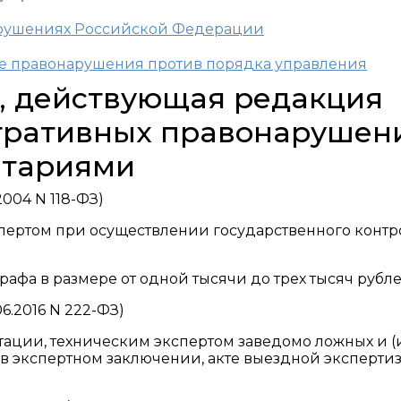
арушениях Российской Федерации
ые правонарушения против порядка управления
Ф, действующая редакция
тративных правонарушен
нтариями
004 N 118-ФЗ)
спертом при осуществлении государственного контр
афа в размере от одной тысячи до трех тысяч рубле
06.2016 N 222-ФЗ)
тации, техническим экспертом заведомо ложных и (
 экспертном заключении, акте выездной экспертиз