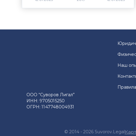
Юридич
Физичес
Наш оп
Контакт
Правила
ООО “Суворов Лигал”
ИНН: 9705015250
ОГРН: 1147748004931
© 2014 - 2026 Suvorov.Legal
Карт