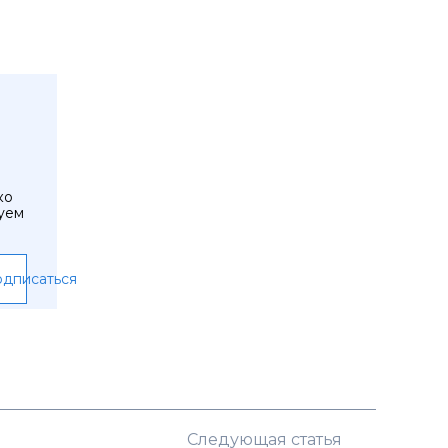
ко
уем
дписаться
Следующая статья