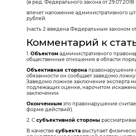
(в ред. Федерального закона от 29.07.2018
влечет наложение административного штр
рублей.
(часть 2 введена Федеральным законом от 
Комментарий к стать
1.
Объектом
административного правонар
общественные отношения в области поря
Объективная сторона
правонарушения со
обязанности он сообщает заведомо ложн
Заведомо ложное заключение эксперта мо
подлежащих оценке, нарочитом искажении
заключении.
Оконченным
это правонарушение считает
форме действий).
2. С
субъективной стороны
рассматривае
В качестве
субъекта
выступает физическ