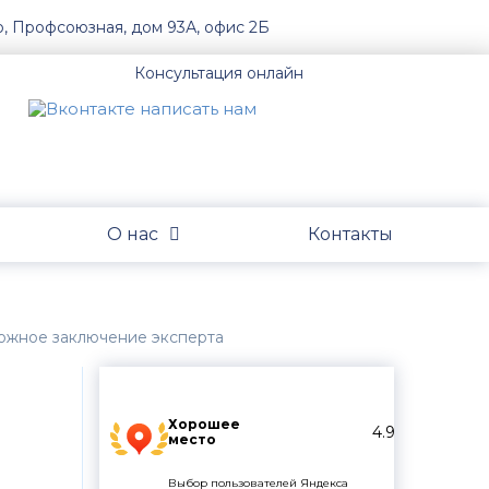
о, Профсоюзная, дом 93А, офис 2Б
Консультация онлайн
О нас
Контакты
 ложное заключение эксперта
Хорошее
4.9
место
Выбор пользователей Яндекса