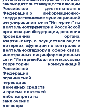
законодательством
осуществляющим
Российской
деятельность в
Федерации о
информационно-
государственном
телекоммуникационной
регулировании
сети "Интернет" на
деятельности по
территории Российской
организации и
Федерации, решения
проведению
органа,
азартных игр, о
осуществляющего
лотереях, о
функции по контролю и
деятельности
надзору в сфере связи,
иностранных лиц в
информационных
сети "Интернет" на
технологий и массовых
территории
коммуникаций
Российской
Федерации
ограничений
переводов
денежных средств
и приема платежей
либо запрета на
заключение
договора