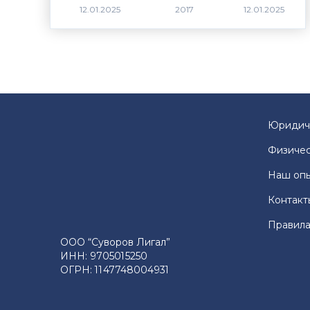
2017
Юридич
Физичес
Наш оп
Контакт
Правила
ООО “Суворов Лигал”
ИНН: 9705015250
ОГРН: 1147748004931