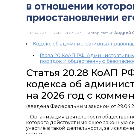
в отношении которо
приостановлении ег
Автор статьи:
Андрей 
708
Кодекс об административных правон
Глава 20 КоАП РФ: Административн
порядок и общественную безопасно
Статья 20.28 КоАП Р
кодекса об админис
на 2026 год с комме
(введена Федеральным законом от 29.04.2
1. Организация деятельности обществен
которого действует имеющее законную си
участие в такой деятельности, за исключ
статьи, —