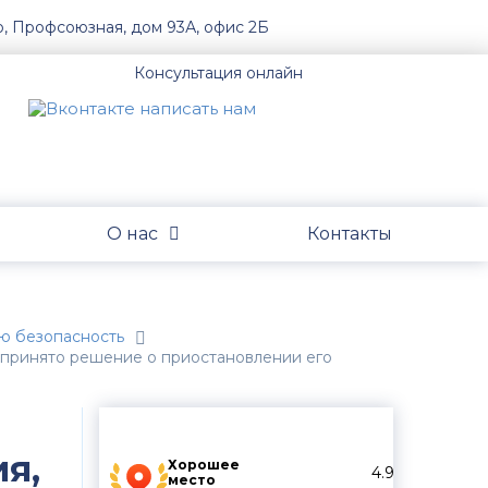
о, Профсоюзная, дом 93А, офис 2Б
Консультация онлайн
О нас
Контакты
ю безопасность
о принято решение о приостановлении его
я,
Хорошее
4.9
место