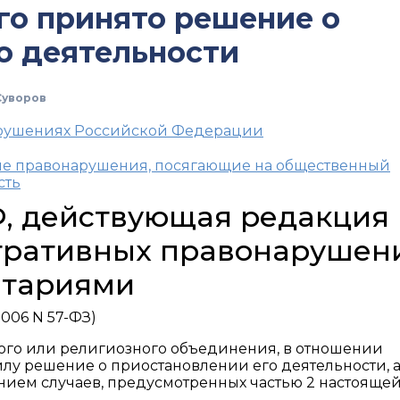
го принято решение о
о деятельности
Суворов
арушениях Российской Федерации
ые правонарушения, посягающие на общественный
сть
Ф, действующая редакция
тративных правонарушен
нтариями
006 N 57-ФЗ)
ного или религиозного объединения, в отношении
лу решение о приостановлении его деятельности, а
ением случаев, предусмотренных частью 2 настояще