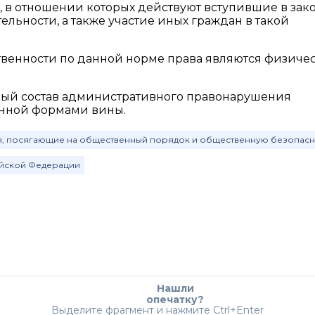
 в отношении которых действуют вступившие в зак
льности, а также участие иных граждан в такой
венности по данной норме права являются физиче
ый состав административного правонарушения
енной формами вины.
я, посягающие на общественный порядок и общественную безопасн
ийской Федерации
Нашли
опечатку?
Выделите фрагмент и нажмите Ctrl+Enter