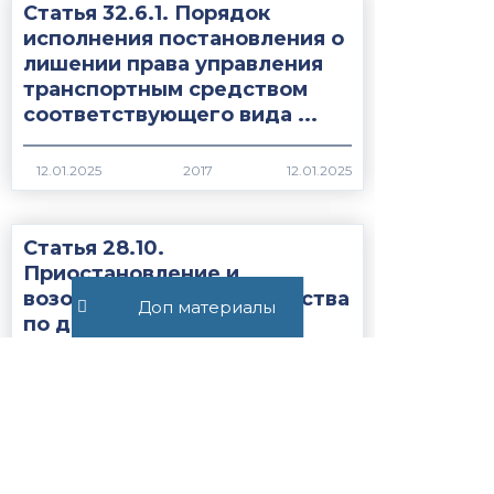
Статья 32.6.1. Порядок
исполнения постановления о
лишении права управления
транспортным средством
соответствующего вида ...
2017
Статья 28.10.
Приостановление и
возобновление производства
Доп материалы
по делу об
административном
правонарушении...
1973