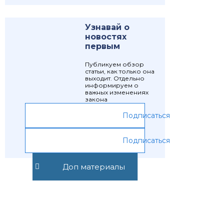
Узнавай о
новостях
первым
Публикуем обзор
статьи, как только она
выходит. Отдельно
информируем о
важных изменениях
закона
Подписаться
Подписаться
Доп материалы
Предыдущая статья
Следующая статья
Статья 25.4.
Статья 25.5.1.
Законные
Уполномоченный