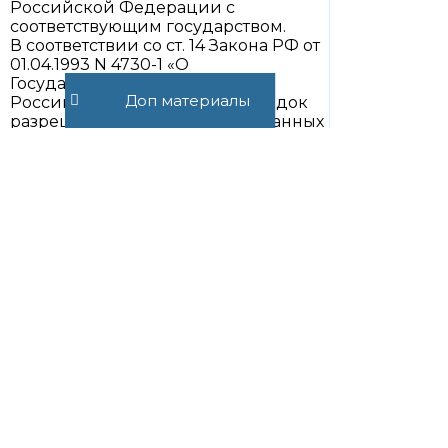
Российской Федерации с
соответствующим государством.
В соответствии со ст. 14 Закона РФ от
01.04.1993 N 4730-1 «О
Государственной границе
Доп материалы
Российской Федерации» порядок
разрешения инцидентов, связанных
с нарушением режима
Государственной границы,
отнесение их к компетенции
пограничных представителей
Российской Федерации,
федерального органа
исполнительной власти,
уполномоченного в области
обороны, или федерального органа
исполнительной власти,
уполномоченного в области
иностранных дел, определяются
договорами Российской
Федерации с сопредельными
государствами о Государственной
границе и ее режиме, иными
международными договорами