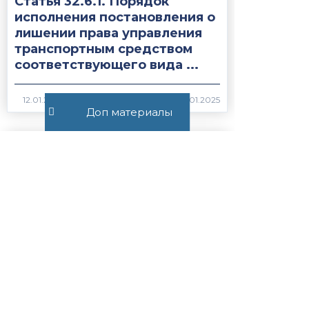
Статья 32.6.1. Порядок
исполнения постановления о
лишении права управления
транспортным средством
соответствующего вида ...
2017
Доп материалы
Статья 28.10.
Приостановление и
возобновление производства
по делу об
административном
правонарушении...
1971