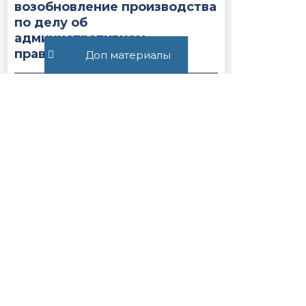
возобновление производства
по делу об
административном
правонарушении...
Доп материалы
1971
Статья 27.19.1. Сроки
содержания иностранных
граждан или лиц без
гражданства, подлежащих
административному
выдворению за...
1732
Все публикации