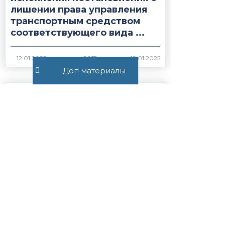
лишении права управления
транспортным средством
соответствующего вида ...
2017
Доп материалы
Статья 28.10.
Приостановление и
возобновление производства
по делу об
административном
правонарушении...
1973
Статья 27.19.1. Сроки
содержания иностранных