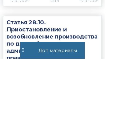
2017
Статья 28.10.
Приостановление и
возобновление производства
по делу об
Доп материалы
административном
правонарушении...
1973
Статья 27.19.1. Сроки
содержания иностранных
граждан или лиц без
гражданства, подлежащих
административному
выдворению за...