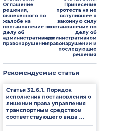
Оглашение
Принесение
решения,
протеста на не
вынесенного по
вступившее в
жалобе на
законную силу
постановление по
постановление по
делу об
делу об
административном
административном
правонарушении
правонарушении и
последующие
решения
Рекомендуемые статьи
Статья 32.6.1. Порядок
исполнения постановления о
лишении права управления
транспортным средством
соответствующего вида ...