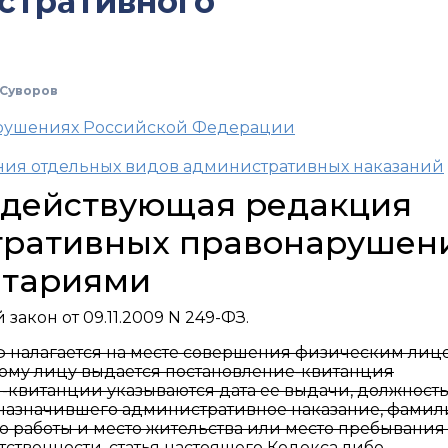
стративного
Суворов
арушениях Российской Федерации
ения отдельных видов административных наказаний
, действующая редакция
тративных правонарушен
нтариями
закон от 09.11.2009 N 249-ФЗ.
аф налагается на месте совершения физическим лиц
ому лицу выдается постановление-квитанция
-квитанции указываются дата ее выдачи, должность
назначившего административное наказание, фамил
то работы и место жительства или место пребывания
ственности, статья настоящего Кодекса либо