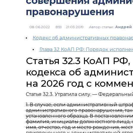
совершения админи
правонарушения
Автор статьи:
Андрей 
859
Кодекс об административных правон
Глава 32 КоАП РФ: Порядок исполн
Статья 32.3 КоАП РФ
кодекса об админис
на 2026 год с комме
Статья 32.3. Утратила силу. — Федеральный 
1. В случае, если административный штр
административного правонарушения, так
установленного образца. В постановлении
фамилия, инициалы должностного лица, 
имя, отчество, год и место рождения, мес
привлеченного к административной ответ