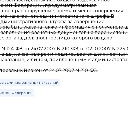
ийской Федерации, предусматривающая
анное правонарушение, время и место совершения
ма налагаемого административного штрафа. В
административного штрафа за совершение
на быть указана также информация о получателе ш
и заполнения расчетных документов на перечислени
с органа, должностное лицо которого выдало
N 124-ФЗ, от 24.07.2007 N 210-ФЗ, от 02.10.2007 N 225
я в двух экземплярах и подписывается должностным
наказание, и лицом, привлеченным к администрат
едеральный закон от 24.07.2007 N 210-ФЗ.
ов административных наказаний
ийской Федерации