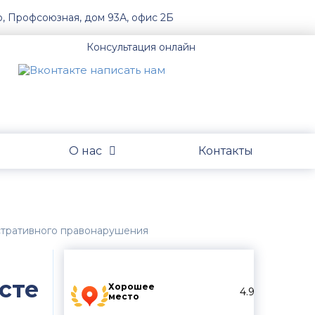
о, Профсоюзная, дом 93А, офис 2Б
Консультация онлайн
О нас
Контакты
стративного правонарушения
сте
Хорошее
4.9
место