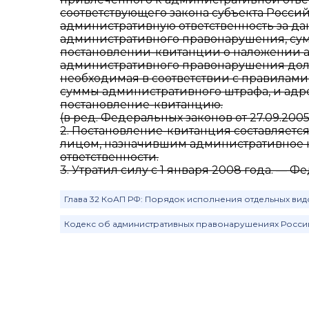
соответствующего закона субъекта Росс
административную ответственность за д
административного правонарушения, сум
постановлении-квитанции о наложении 
административного правонарушения долж
необходимая в соответствии с правилам
суммы административного штрафа, и адре
постановление-квитанцию.
(в ред. Федеральных законов от 27.09.2005 
2. Постановление-квитанция составляетс
лицом, назначившим административное 
ответственности.
3. Утратил силу с 1 января 2008 года. — Ф
Глава 32 КоАП РФ: Порядок исполнения отдельных вид
Кодекс об административных правонарушениях Росс