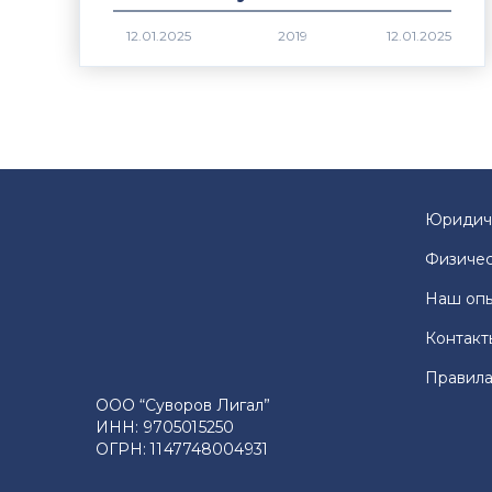
2019
Юридич
Физичес
Наш оп
Контакт
Правила
ООО “Суворов Лигал”
ИНН: 9705015250
ОГРН: 1147748004931