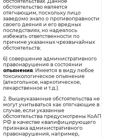
обстоятельствах. Данное
обстоятельство является
отягчающим, поскольку лицо
заведомо знало о противоправности
своего деяния и его вредных
последствиях, но надеялось
избежать ответственности по
причине указанных чрезвычайных
обстоятельств;
6) совершение административного
правонарушения в состоянии
опьянения
. Имеется в виду любое
токсикологическое опьянение
(алкогольное, наркотическое,
лекарственное и т.д.).
2. Вышеуказанные обстоятельства не
могут учитываться как отягчающие в
случае, если указанные
обстоятельства предусмотрены КоАП
РФ в качестве квалифицирующего
признака административного
правонарушения, например,