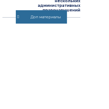
нескольких
административных
правонарушений
Доп материалы
Рекомендуемые статьи
Статья 32.6.1. Порядок
исполнения постановления о
лишении права управления
транспортным средством
соответствующего вида ...
2021
Статья 28.10.
Приостановление и
возобновление производства
по делу об