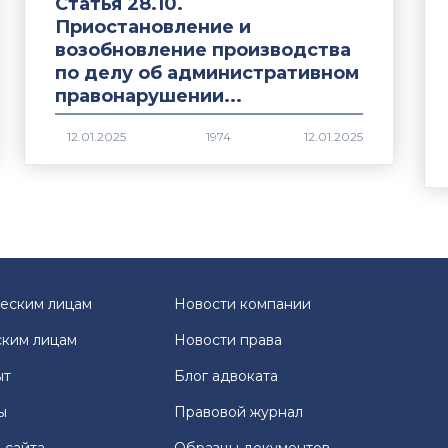
Статья 28.10.
Приостановление и
возобновление производства
по делу об административном
правонарушении...
1974
еским лицам
Новости компании
ким лицам
Новости права
ыт
Блог адвоката
ы
Правовой журнал