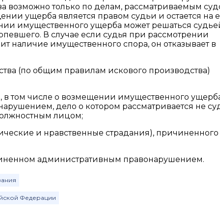
а возможно только по делам, рассматриваемым суд
ении ущерба является правом судьи и остается на е
нии имущественного ущерба может решаться судье
терпевшего. В случае если судья при рассмотрении
ит наличие имущественного спора, он отказывает в
ства (по общим правилам искового производства)
 в том числе о возмещении имущественного ущерба
рушением, дело о котором рассматривается не суд
олжностным лицом;
ические и нравственные страдания), причиненного
ичиненном административным правонарушением.
зания
ийской Федерации