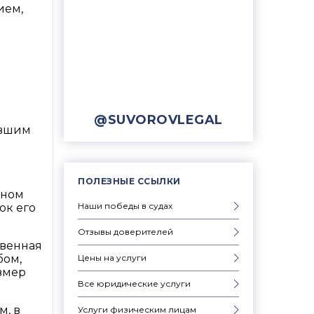
ием,
@SUVOROVLEGAL
евшим
ПОЛЕЗНЫЕ ССЫЛКИ
вном
Наши победы в судах
ок его
Отзывы доверителей
твенная
Цены на услуги
бом,
змер
Все юридические услуги
, в
Услуги физическим лицам