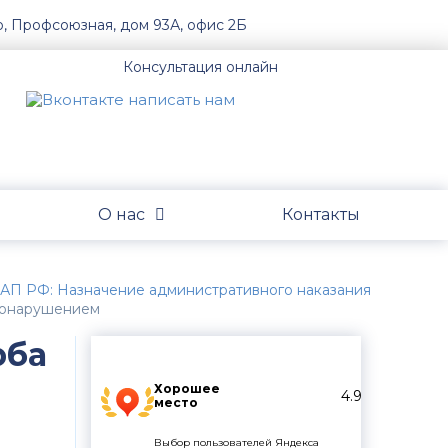
о, Профсоюзная, дом 93А, офис 2Б
Консультация онлайн
О нас
Контакты
оАП РФ: Назначение административного наказания
авонарушением
рба
Хорошее
4.9
место
Выбор пользователей Яндекса