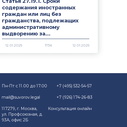
Статья 27.19.1. Сроки
содержания иностранных
граждан или лиц без
гражданства, подлежащих
административному
выдворению за...
1736
Пн-Пт с 11.00 до 17.00
+7 (495) 532-54-57
mail@suvorov.legal
+7 (926) 174-26-83
117279, г. Москва,
Консультация онлайн
ул. Профсоюзная, д.
93А, офис 2Б