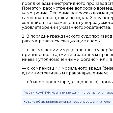
порядке административного производств
При этом рассмотрение вопроса о возмещ
усмотрение. Решение вопроса о возмеще
самостоятельно, так и по ходатайству по
ходатайства о возмещении ущерба усмотр
удовлетворении указанного ходатайства.
2. В порядке гражданского судопроизвод
рассматриваются следующие споры:
— о возмещении имущественного ущерба,
причиненного административным правона
иными уполномоченными органом или д
— о компенсации морального вреда (физ
административным правонарушением;
— об ином вреде (вреде здоровью), пр
Глава 4 КоАП РФ: Назначение административного нака
Кодекс об административных правонарушениях Росс