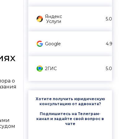
Яндекс
5.0
Услуги
Google
4.9
иях
2ГИС
5.0
пора о
азания
Хотите получить юридическую
консультацию от адвоката?
Подпишитесь на Телеграм-
канал и задайте свой вопрос в
ными
чате
 судом