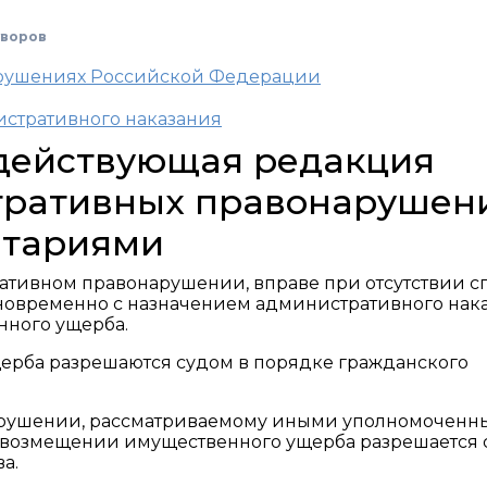
уворов
арушениях Российской Федерации
истративного наказания
, действующая редакция
тративных правонарушен
нтариями
ративном правонарушении, вправе при отсутствии с
овременно с назначением административного нак
нного ущерба.
ерба разрешаются судом в порядке гражданского
нарушении, рассматриваемому иными уполномочен
 возмещении имущественного ущерба разрешается
а.