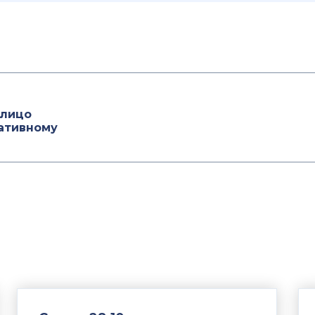
 лицо
ативному