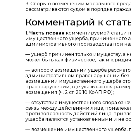
3. Споры о возмещении морального вре
рассматриваются судом в порядке гражда
Комментарий к стать
1.
Часть первая
комментируемой статьи 
имущественного ущерба, причиненного 
административного производства при н
— ущерб причинен только имуществу, а н
может быть как физическое, так и юридич
— вопрос о возмещении ущерба рассматри
административном правонарушении без в
возмещении имущественного ущерба отра
правонарушении, где указываются разме
возмещения (ч. 2 ст. 29.10 КоАП РФ);
— отсутствие имущественного спора озна
связь между действиями лица, привлекае
противоправность действий лица, привл
ущерба являются установленными и не о
— возмещение имущественного ущерба, 