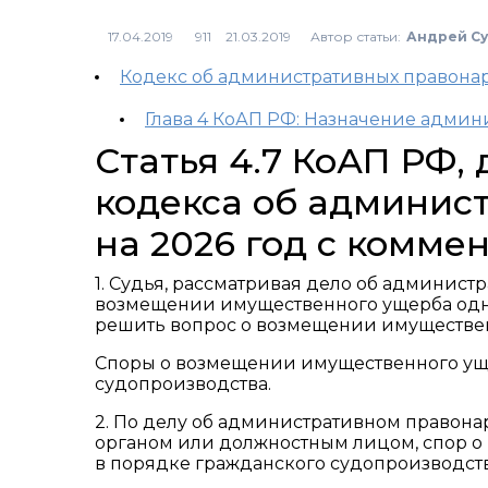
Автор статьи:
Андрей С
911
Кодекс об административных правон
Глава 4 КоАП РФ: Назначение админ
Статья 4.7 КоАП РФ
кодекса об админис
на 2026 год с комме
1. Судья, рассматривая дело об админист
возмещении имущественного ущерба одн
решить вопрос о возмещении имуществе
Споры о возмещении имущественного ущ
судопроизводства.
2. По делу об административном право
органом или должностным лицом, спор о
в порядке гражданского судопроизводств