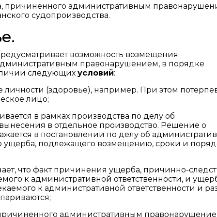
да, причиненного административным правонарушен
нского судопроизводства.
е.
предусматривает возможность возмещения
административным правонарушением, в порядке
аличии следующих
условий
:
е личности (здоровье), например. При этом потерп
еское лицо;
вается в рамках производства по делу об
ынесения в отдельное производство. Решение о
жается в постановлении по делу об администрати
р ущерба, подлежащего возмещению, сроки и поряд
чает, что факт причинения ущерба, причинно-следс
мого к административной ответственности, и ущер
екаемого к административной ответственности и ра
спариваются;
причиненного административным правонарушением