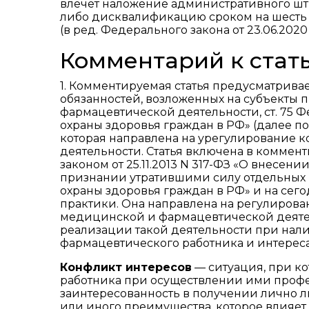
влечет наложение административного штр
либо дисквалификацию сроком на шесть 
(в ред. Федерального закона от 23.06.2020
Комментарий к стать
1. Комментируемая статья предусматрива
обязанностей, возложенных на субъекты
фармацевтической деятельности, ст. 75 Фед
охраны здоровья граждан в РФ» (далее по т
которая направлена на урегулирование 
деятельности. Статья включена в комме
законом от 25.11.2013 N 317-ФЗ «О внесе
признании утратившими силу отдельных 
охраны здоровья граждан в РФ» и на се
практики. Она направлена на регулиров
медицинской и фармацевтической деяте
реализации такой деятельности при на
фармацевтического работника и интерес
Конфликт интересов
— ситуация, при к
работника при осуществлении ими профе
заинтересованность в получении лично 
или иного преимущества, которое влияе