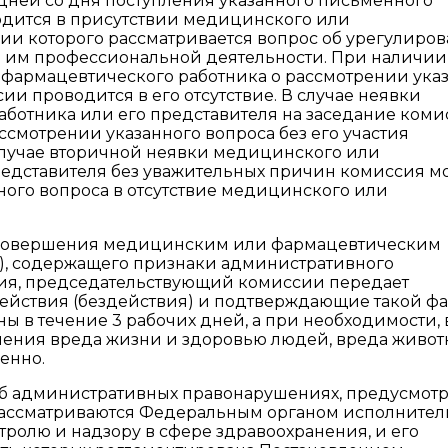
 дней со дня поступления указанного письменного
дится в присутствии медицинского или
ии которого рассматривается вопрос об урегулиро
 им профессиональной деятельности. При наличии
фармацевтического работника о рассмотрении ука
ии проводится в его отсутствие. В случае неявки
ботника или его представителя на заседание ком
ссмотрении указанного вопроса без его участия
случае вторичной неявки медицинского или
редставителя без уважительных причин комиссия м
ого вопроса в отсутствие медицинского или
а совершения медицинским или фармацевтическим
я), содержащего признаки административного
ия, председательствующий комиссии передает
йствия (бездействия) и подтверждающие такой фа
 в течение 3 рабочих дней, а при необходимости, 
ения вреда жизни и здоровью людей, вреда живот
енно.
ла об административных правонарушениях, предусмот
, рассматриваются Федеральным органом исполните
ролю и надзору в сфере здравоохранения, и его