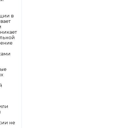
ции в
вает
и
зникает
альной
нение
сами
ные
ых
й
или
и
сии не