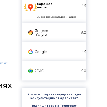
Хорошее
4.9
место
Выбор пользователей Яндекса
Яндекс
5.0
Услуги
Google
4.9
рно-
2ГИС
5.0
иях
Хотите получить юридическую
консультацию от адвоката?
Подпишитесь на Телеграм-