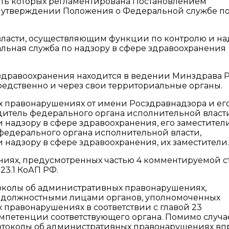
ть которых регламентирована Постановлением
Об утверждении Положения о Федеральной службе п
ласти, осуществляющим функции по контролю и на
льная служба по надзору в сфере здравоохранения
 здравоохранения находится в ведении Минздрава 
редственно и через свои территориальные органы.
х правонарушениях от имени Росздравнадзора и ег
дитель федерального органа исполнительной власти
надзору в сфере здравоохранения, его заместител
федерального органа исполнительной власти,
надзору в сфере здравоохранения, их заместители.
иях, предусмотренных частью 4 комментируемой ст
 23.1 КоАП РФ.
ротоколы об административных правонарушениях,
я должностными лицами органов, уполномоченных
 правонарушениях в соответствии с главой 23
мпетенции соответствующего органа. Помимо случа
 протоколы об административных правонарушениях вп