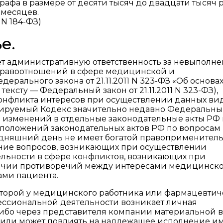
афа в размере от десяти тысяч до двадцати тысяч 
месяцев.
 N 184-ФЗ)
е.
ет административную ответственность за невыполн
 правоотношений в сфере медицинской и
ерального закона от 21.11.2011 N 323-ФЗ «Об основа
ексту — Федеральный закон от 21.11.2011 N 323-ФЗ),
конфликта интересов при осуществлении данных ви
нтируемый Кодекс значительно недавно Федеральн
нии изменений в отдельные законодательные акты РФ
положений законодательных актов РФ по вопросам
годняшний день не имеет богатой правоприменител
ание вопросов, возникающих при осуществлении
льности в сфере конфликтов, возникающих при
личии противоречий между интересами медицинско
ами пациента.
оторой у медицинского работника или фармацевтич
ссиональной деятельности возникает личная
либо через представителя компании материальной 
т или может повлиять на надлежащее исполнение и