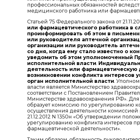
профессиональных обязанностей вследс
медицинского работника или фармацевти
Статьей 75 Федерального закона от 21.11.2
или фармацевтического работника в с
проинформировать об этом в письмен
или руководителя аптечной организаци
организации или руководитель аптечно
со дня, когда ему стало известно о к
уведомить об этом уполномоченный П
исполнительной власти
.
Индивидуальн
деятельность или фармацевтическую 
возникновении конфликта интересов 
орган исполнительной власти
. Уполно
власти является Министерство здравоохр
соответствии с Постановлением Правитель
Министерстве здравоохранения РФ». Для
образует комиссию по урегулированию ко
осуществления деятельности комиссией
21.12.2012 N 1350н «Об утверждении пол
урегулированию конфликта интересов п
фармацевтической деятельности».
Таким образом, обязанность руководите