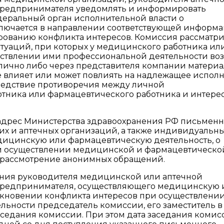
 предпринимателя уведомлять и информировать
еральный орган исполнительной власти о
лючается в направлении соответствующей информа
ованию конфликта интересов. Комиссия рассматри
туаций, при которых у медицинского работника ил
ствлении ими профессиональной деятельности во
 лично либо через представителя компании матери
е влияет или может повлиять на надлежащее испол
ледствие противоречия между личной
тника или фармацевтического работника и интере
 адрес Министерства здравоохранения РФ письмен
х и аптечных организаций, а также индивидуальн
ицинскую или фармацевтическую деятельность, о
и осуществлении медицинской и фармацевтическо
т рассмотрение анонимных обращений.
ния руководителя медицинской или аптечной
 предпринимателя, осуществляющего медицинскую 
икновении конфликта интересов при осуществлени
ьности председатель комиссии, его заместитель в
заседания комиссии. При этом дата заседания комис