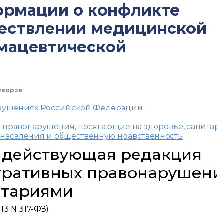
ормации о конфликте
ществлении медицинской
рмацевтической
уворов
арушениях Российской Федерации
 правонарушения, посягающие на здоровье, санита
населения и общественную нравственность
, действующая редакция
тративных правонарушен
нтариями
13 N 317-ФЗ)