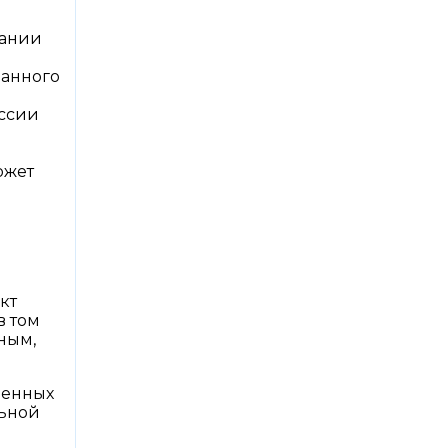
вании
занного
иссии
ожет
кт
в том
ным,
ренных
льной