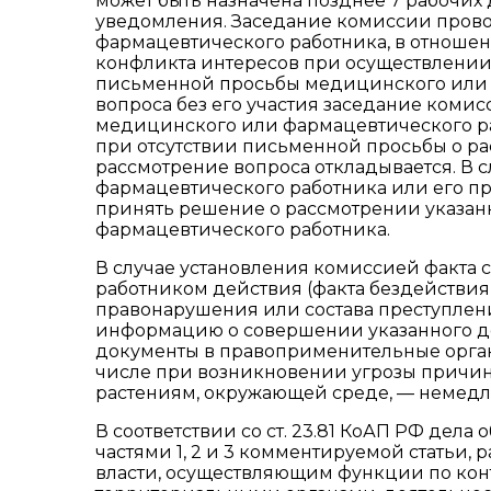
может быть назначена позднее 7 рабочих
уведомления. Заседание комиссии прово
фармацевтического работника, в отношен
конфликта интересов при осуществлении
письменной просьбы медицинского или 
вопроса без его участия заседание комисс
медицинского или фармацевтического ра
при отсутствии письменной просьбы о ра
рассмотрение вопроса откладывается. В 
фармацевтического работника или его п
принять решение о рассмотрении указанн
фармацевтического работника.
В случае установления комиссией факт
работником действия (факта бездействи
правонарушения или состава преступлен
информацию о совершении указанного де
документы в правоприменительные органы
числе при возникновении угрозы причин
растениям, окружающей среде, — немедл
В соответствии со ст. 23.81 КоАП РФ де
частями 1, 2 и 3 комментируемой статьи
власти, осуществляющим функции по конт