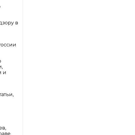
о
дзору в
России
о
,
и и
атьи,
ев,
раве