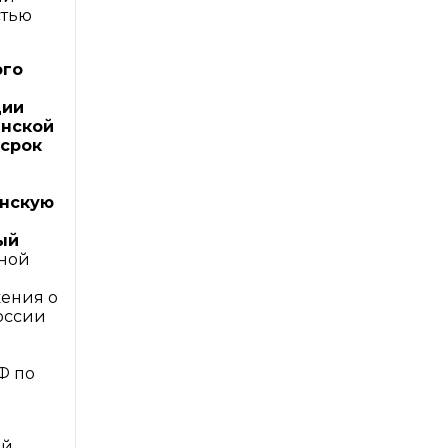
стью
ого
ции
инской
 срок
нскую
ый
ьной
жения о
оссии
Ф по
ой