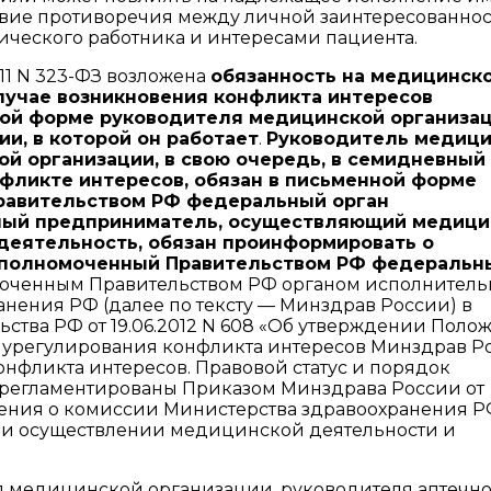
твие противоречия между личной заинтересованно
ческого работника и интересами пациента.
011 N 323-ФЗ возложена
обязанность на медицинск
лучае возникновения конфликта интересов
ной форме руководителя медицинской организа
и, в которой он работает
.
Руководитель медиц
й организации, в свою очередь, в семидневный
онфликте интересов, обязан в письменной форме
равительством РФ федеральный орган
ый предприниматель, осуществляющий медици
деятельность, обязан проинформировать о
уполномоченный Правительством РФ федеральн
моченным Правительством РФ органом исполнител
анения РФ (далее по тексту — Минздрав России) в
ства РФ от 19.06.2012 N 608 «Об утверждении Поло
 урегулирования конфликта интересов Минздрав Р
нфликта интересов. Правовой статус и порядок
 регламентированы Приказом Минздрава России от
ожения о комиссии Министерства здравоохранения Р
ри осуществлении медицинской деятельности и
ля медицинской организации, руководителя аптечн