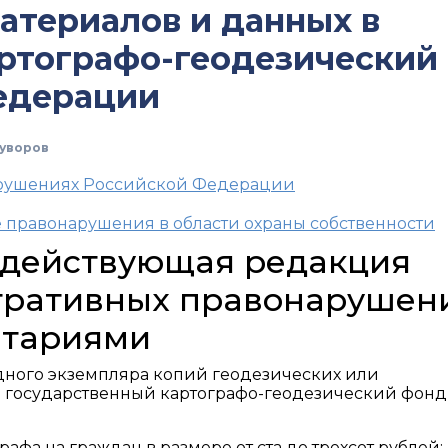
атериалов и данных в
ртографо-геодезический
едерации
уворов
арушениях Российской Федерации
 правонарушения в области охраны собственности
, действующая редакция
тративных правонарушен
нтариями
дного экземпляра копий геодезических или
в государственный картографо-геодезический фонд
фа на граждан в размере от ста до трехсот рублей;