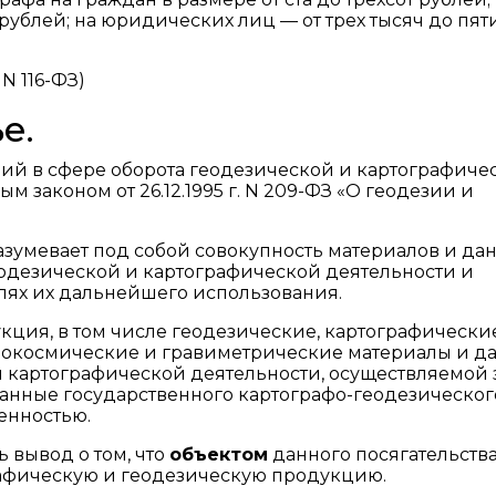
 рублей; на юридических лиц — от трех тысяч до пят
N 116-ФЗ)
е.
ий в сфере оборота геодезической и картографиче
законом от 26.12.1995 г. N 209-ФЗ «О геодезии и
зумевает под собой совокупность материалов и дан
еодезической и картографической деятельности и
ях их дальнейшего использования.
кция, в том числе геодезические, картографические
рокосмические и гравиметрические материалы и д
и картографической деятельности, осуществляемой з
данные государственного картографо-геодезическог
енностью.
 вывод о том, что
объектом
данного посягательств
рафическую и геодезическую продукцию.