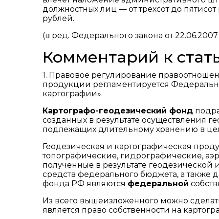
должностных лиц — от трехсот до пятисот
рублей.
(в ред. Федерального закона от 22.06.2007 
Комментарий к стать
1. Правовое регулирование правоотношен
продукции регламентируется Федеральным 
картографии».
Картографо-геодезический фонд
подра
созданных в результате осуществления г
подлежащих длительному хранению в цел
Геодезическая и картографическая проду
топографические, гидрографические, аэ
полученные в результате геодезической 
средств федерального бюджета, а также 
фонда РФ являются
федеральной
собств
Из всего вышеизложенного можно сделать
является право собственности на картог