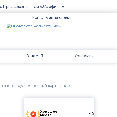
о, Профсоюзная, дом 93А, офис 2Б
Консультация онлайн
О нас
Контакты
анных в государственный картографо-
Хорошее
4.9
место