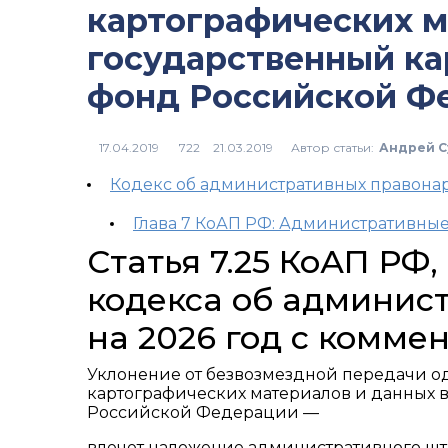
картографических м
государственный ка
фонд Российской Ф
Автор статьи:
Андрей С
722
Кодекс об административных правон
Глава 7 КоАП РФ: Административные
Статья 7.25 КоАП РФ
кодекса об админис
на 2026 год с комме
Уклонение от безвозмездной передачи о
картографических материалов и данных 
Российской Федерации —
влечет наложение административного штра